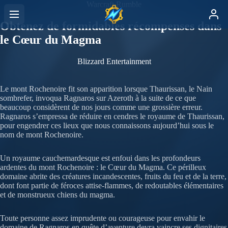
Warcraft Rumble
Obtenez de formidables récompenses dans
le Cœur du Magma
Blizzard Entertainment
Le mont Rochenoire fit son apparition lorsque Thaurissan, le Nain
sombrefer, invoqua Ragnaros sur Azeroth à la suite de ce que
beaucoup considèrent de nos jours comme une grossière erreur.
Ragnaros s’empressa de réduire en cendres le royaume de Thaurissan,
pour engendrer ces lieux que nous connaissons aujourd’hui sous le
nom de mont Rochenoire.
Un royaume cauchemardesque est enfoui dans les profondeurs
ardentes du mont Rochenoire : le Cœur du Magma. Ce périlleux
domaine abrite des créatures incandescentes, fruits du feu et de la terre,
dont font partie de féroces attise-flammes, de redoutables élémentaires
et de monstrueux chiens du magma.
Toute personne assez imprudente ou courageuse pour envahir le
domaine de Ragnaros en quête d’aventure devra vaincre ses dignitaires