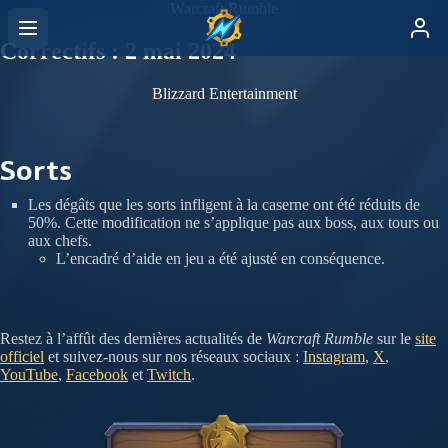
Warcraft Rumble
Correctifs : 2 mai 2024
Blizzard Entertainment
Sorts
Les dégâts que les sorts infligent à la caserne ont été réduits de
50%. Cette modification ne s’applique pas aux boss, aux tours ou
aux chefs.
L’encadré d’aide en jeu a été ajusté en conséquence.
Restez à l’affût des dernières actualités de
Warcraft Rumble
sur le
site
officiel
et suivez-nous sur nos réseaux sociaux :
Instagram
,
X
,
YouTube
,
Facebook
et
Twitch
.