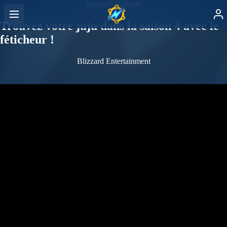
Warcraft Rumble
Trouvez votre juju dans la saison 4 avec le
féticheur !
Blizzard Entertainment