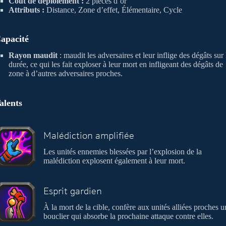
Coût de déploiement :
2 pièces d’or
Attributs :
Distance, Zone d’effet, Élémentaire, Cycle
apacité
Rayon maudit
: maudit les adversaires et leur inflige des dégâts sur 
durée, ce qui les fait exploser à leur mort en infligeant des dégâts de
zone à d’autres adversaires proches.
alents
Malédiction amplifiée
Les unités ennemies blessées par l’explosion de la
malédiction explosent également à leur mort.
Esprit gardien
À la mort de la cible, confère aux unités alliées proches u
bouclier qui absorbe la prochaine attaque contre elles.