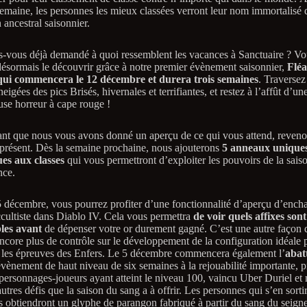
emaine, les personnes les mieux classées verront leur nom immortalisé 
 ancestral saisonnier.
s-vous déjà demandé à quoi ressemblent les vacances à Sanctuaire ? Vo
ésormais le découvrir grâce à notre premier évènement saisonnier,
Fléa
 qui commencera le 12 décembre et durera trois semaines
. Traversez
neigées des pics Brisés, hivernales et terrifiantes, et restez à l’affût d’un
use horreur à cape rouge !
nt que nous vous avons donné un aperçu de ce qui vous attend, reveno
résent. Dès la semaine prochaine, nous ajouterons
5 anneaux unique
ues aux classes
qui vous permettront d’exploiter les pouvoirs de la saiso
nce.
 5 décembre, vous pourrez profiter d’une fonctionnalité d’aperçu d’enc
ccultiste dans Diablo IV. Cela vous permettra
de voir quels affixes sont
les avant
de dépenser votre or durement gagné. C’est une autre façon 
ncore plus de contrôle sur le développement de la configuration idéale 
r les épreuves des Enfers. Le 5 décembre commencera également l’
abat
évènement de haut niveau de six semaines à la rejouabilité importante, 
 personnages-joueurs ayant atteint le niveau 100, vaincu Uber Duriel et 
autres défis que la saison du sang a à offrir. Les personnes qui s’en sorti
 obtiendront un glyphe de parangon fabriqué à partir du sang du seigne