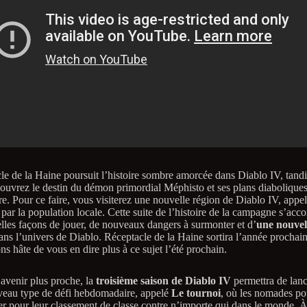
le de la Haine poursuit l’histoire sombre amorcée dans Diablo IV, tand
ouvrez le destin du démon primordial Méphisto et ses plans diabolique
re. Pour ce faire, vous visiterez une nouvelle région de Diablo IV, appe
par la population locale. Cette suite de l’histoire de la campagne s’ac
lles façons de jouer, de nouveaux dangers à surmonter et d’
une nouvell
ans l’univers de Diablo. Réceptacle de la Haine sortira l’année prochain
s hâte de vous en dire plus à ce sujet l’été prochain.
avenir plus proche, la
troisième saison de Diablo IV
permettra de lan
veau type de défi hebdomadaire, appelé
Le tournoi
, où les nomades po
er pour leur classement de classe contre n’importe qui dans le monde. À 