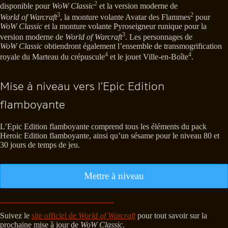
2
disponible pour
WoW Classic
et la version moderne de
3
2
World of Warcraft
, la monture volante Avatar des Flammes
pour
WoW Classic
et la monture volante Pyroseigneur runique pour la
3
version moderne de
World of Warcraft
. Les personnages de
WoW Classic
obtiendront également l’ensemble de transmogrification
4
4
royale du Marteau du crépuscule
et le jouet Ville-en-Boîte
.
Mise à niveau vers l’Epic Edition
flamboyante
L’Epic Edition flamboyante comprend tous les éléments du pack
Heroic Edition flamboyante, ainsi qu’un sésame pour le niveau 80 et
30 jours de temps de jeu.
Mettre à niveau
Suivez le
site officiel de
World of Warcraft
pour tout savoir sur la
prochaine mise à jour de
WoW Classic
.