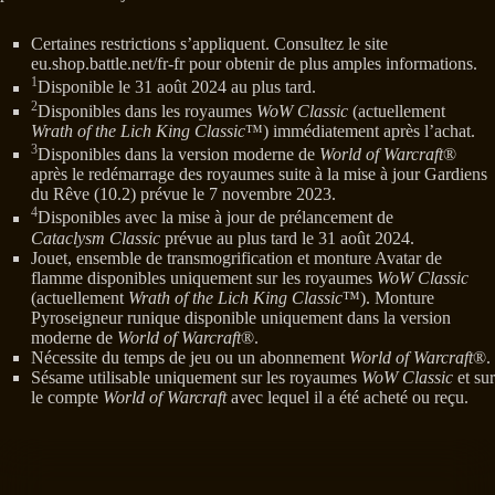
Certaines restrictions s’appliquent. Consultez le site
eu.shop.battle.net/fr-fr pour obtenir de plus amples informations.
1
Disponible le 31 août 2024 au plus tard.
2
Disponibles dans les royaumes
WoW Classic
(actuellement
Wrath of the Lich King Classic
™) immédiatement après l’achat.
3
Disponibles dans la version moderne de
World of Warcraft
®
après le redémarrage des royaumes suite à la mise à jour Gardiens
du Rêve (10.2) prévue le 7 novembre 2023.
4
Disponibles avec la mise à jour de prélancement de
Cataclysm Classic
prévue au plus tard le 31 août 2024.
Jouet, ensemble de transmogrification et monture Avatar de
flamme disponibles uniquement sur les royaumes
WoW Classic
(actuellement
Wrath of the Lich King Classic
™). Monture
Pyroseigneur runique disponible uniquement dans la version
moderne de
World of Warcraft
®.
Nécessite du temps de jeu ou un abonnement
World of Warcraft
®.
Sésame utilisable uniquement sur les royaumes
WoW Classic
et sur
le compte
World of Warcraft
avec lequel il a été acheté ou reçu.