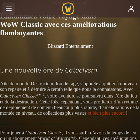
World of Warcraft
Enflammez votre voyage dans
WoW Classic avec ces améliorations
flamboyantes
Blizzard Entertainment
Une nouvelle ère de
Cataclysm
Aile de mort le Destructeur, fou de rage, s’apprête à quitter à nouveau
son repaire et à détruire Azeroth telle que nous la connaissons. Avec
1
Cataclysm Classic™
, votre aventure se poursuivra dans l’ère du feu
et de la destruction. Cette fois, cependant, vous profiterez d’un rythme
de déploiement de contenu beaucoup plus rapide, d’améliorations de la
montée en niveau, de collections plus vastes
et bien plus encore
!
Pour jouer à
Cataclysm Classic
, il vous suffit d’avoir du temps de jeu
ou un abonnement
World of Warcraft
®. Cependant, ces améliorations