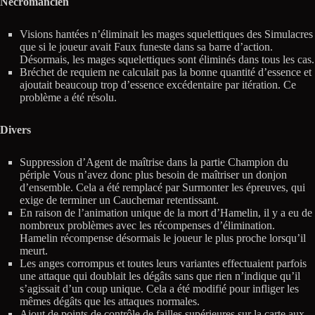
Nécromancien
Visions hantées n’éliminait les mages squelettiques des Simulacres
que si le joueur avait Faux funeste dans sa barre d’action.
Désormais, les mages squelettiques sont éliminés dans tous les cas.
Bréchet de requiem ne calculait pas la bonne quantité d’essence et
ajoutait beaucoup trop d’essence excédentaire par itération. Ce
problème a été résolu.
Divers
Suppression d’Agent de maîtrise dans la partie Champion du
périple Vous n’avez donc plus besoin de maîtriser un donjon
d’ensemble. Cela a été remplacé par Surmonter les épreuves, qui
exige de terminer un Cauchemar retentissant.
En raison de l’animation unique de la mort d’Hamelin, il y a eu de
nombreux problèmes avec les récompenses d’élimination.
Hamelin récompense désormais le joueur le plus proche lorsqu’il
meurt.
Les anges corrompus et toutes leurs variantes effectuaient parfois
une attaque qui doublait les dégâts sans que rien n’indique qu’il
s’agissait d’un coup unique. Cela a été modifié pour infliger les
mêmes dégâts que les attaques normales.
Ajout de points de contrôle de failles supérieures sur la carte aux