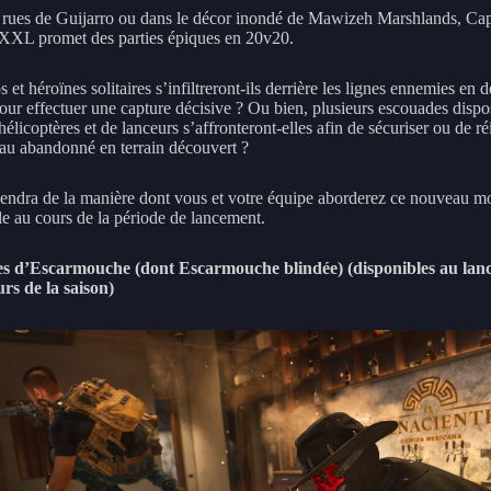
 rues de Guijarro ou dans le décor inondé de Mawizeh Marshlands, Ca
XXL promet des parties épiques en 20v20.
 et héroïnes solitaires s’infiltreront-ils derrière les lignes ennemies en d
our effectuer une capture décisive ? Ou bien, plusieurs escouades dispo
hélicoptères et de lanceurs s’affronteront-elles afin de sécuriser ou de réi
au abandonné en terrain découvert ?
endra de la manière dont vous et votre équipe aborderez ce nouveau m
le au cours de la période de lancement.
es d’Escarmouche (dont Escarmouche blindée) (disponibles au lan
urs de la saison)