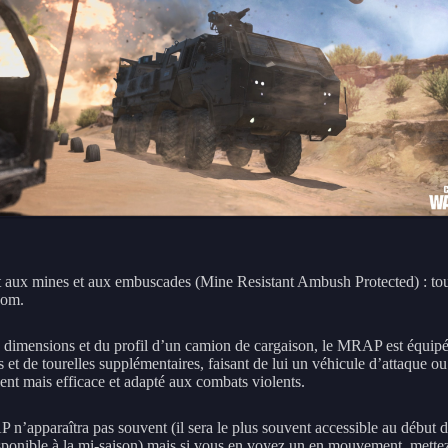
t aux mines et aux embuscades (Mine Resistant Ambush Protected) : tou
nom.
 dimensions et du profil d’un camion de cargaison, le MRAP est équip
 et de tourelles supplémentaires, faisant de lui un véhicule d’attaque ou
lent mais efficace et adapté aux combats violents.
n’apparaîtra pas souvent (il sera le plus souvent accessible au début 
ponible à la mi-saison) mais si vous en voyez un en mouvement, mette