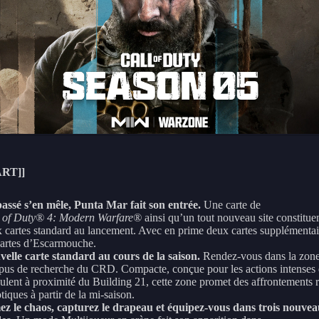
ART]]
assé s’en mêle, Punta Mar fait son entrée.
Une carte de
l of Duty® 4: Modern Warfare®
ainsi qu’un tout nouveau site constituen
 cartes standard au lancement. Avec en prime deux cartes supplémentai
cartes d’Escarmouche.
elle carte standard au cours de la saison.
Rendez-vous dans la zon
us de recherche du CRD. Compacte, conçue pour les actions intenses 
ulent à proximité du Building 21, cette zone promet des affrontements r
tiques à partir de la mi-saison.
z le chaos, capturez le drapeau et équipez-vous dans trois nouve