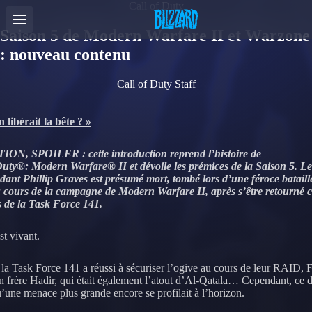
Call of Duty
Saison 5 de Modern Warfare II et Warzone
: nouveau contenu
Call of Duty Staff
n libérait la bête ? »
ON, SPOILER : cette introduction reprend l’histoire de
Duty®: Modern Warfare® II et dévoile les prémices de la Saison 5. Le
nt Phillip Graves est présumé mort, tombé lors d’une féroce bataill
 cours de la campagne de Modern Warfare II, après s’être retourné c
de la Task Force 141.
st vivant.
la Task Force 141 a réussi à sécuriser l’ogive au cours de leur RAID, 
n frère Hadir, qui était également l’atout d’Al-Qatala… Cependant, ce d
u’une menace plus grande encore se profilait à l’horizon.