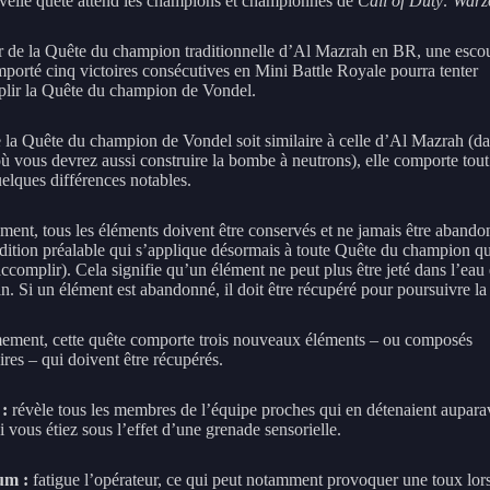
elle quête attend les champions et championnes de
Call of Duty: Warz
ar de la Quête du champion traditionnelle d’Al Mazrah en BR, une esco
mporté cinq victoires consécutives en Mini Battle Royale pourra tenter
lir la Quête du champion de Vondel.
 la Quête du champion de Vondel soit similaire à celle d’Al Mazrah (da
ù vous devrez aussi construire la bombe à neutrons), elle comporte tout
lques différences notables.
ment, tous les éléments doivent être conservés et ne jamais être abando
dition préalable qui s’applique désormais à toute Quête du champion q
complir). Cela signifie qu’un élément ne peut plus être jeté dans l’eau 
in. Si un élément est abandonné, il doit être récupéré pour poursuivre la
ment, cette quête comporte trois nouveaux éléments – ou composés
res – qui doivent être récupérés.
:
révèle tous les membres de l’équipe proches qui en détenaient aupara
 vous étiez sous l’effet d’une grenade sensorielle.
um :
fatigue l’opérateur, ce qui peut notamment provoquer une toux lor