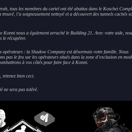
rah, tous les membres du cartel ont été abattus dans le Koschei Compl
a trouvé, l’a soigneusement nettoyé et a découvert des tunnels cachés s
e Konni nous a également arraché le Building 21. Avec votre aide, no
s le récupérer.
es opérateurs : la Shadow Company est désormais votre famille. Nous
ons pas le feu sur les opérateurs situés dans la zone d’exclusion en m
combattrons à vos côtés pour faire face à Konni.
, retenez bien ceci.
lié ne sera pas toléré.