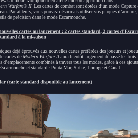
es.
Un mode Multijoueur en arène fait son apparition dans
ern Warfare
®
II
. Les cartes de combat sont dotées d’un mode Capture
eau. Par ailleurs, vous pouvez désormais utiliser vos plaques d’armure, a
usils de précision dans le mode Escarmouche.
ouvelles cartes au lancement : 2 cartes standard, 2 cartes d’Esca
standard à la mi-saison
siques déjà éprouvés aux nouvelles cartes préférées des joueurs et joueu
de cartes de
Modern Warfare II
aura bientôt largement dépassé les trois
s d’emplacements combinés à travers tous les modes, grâce à ces ajout
’Escarmouche et standard : Punta Mar, Strike, Lounge et Canal.
ar (carte standard disponible au lancement)