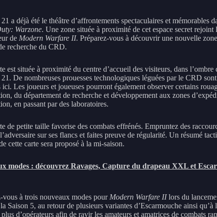
 21 a déjà été le théâtre d’affrontements spectaculaires et mémorables d
Duty: Warzone
. Une zone située à proximité de cet espace secret rejoint
eur de
Modern Warfare II
. Préparez-vous à découvrir une nouvelle zon
de recherche du CRD.
te est située à proximité du centre d’accueil des visiteurs, dans l’ombre
 21. De nombreuses prouesses technologiques léguées par le CRD sont
 ici. Les joueurs et joueuses pourront également observer certains roua
lation, du département de recherche et développement aux zones d’expédi
ion, en passant par des laboratoires.
te de petite taille favorise des combats effrénés. Empruntez des raccourc
l’adversaire sur ses flancs et faites preuve de régularité. Un résumé tact
e cette carte sera proposé à la mi-saison.
x modes : découvrez Ravages, Capture du drapeau XXL et Esca
-vous à trois nouveaux modes pour
Modern Warfare II
lors du lancemen
la Saison 5, au retour de plusieurs variantes d’Escarmouche ainsi qu’à l
 plus d’opérateurs afin de ravir les amateurs et amatrices de combats ra