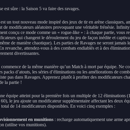
 est sûre : la Saison 5 va faire des ravages.
est un tout nouveau mode inspiré des jeux de tir en arène classiques, a
ut de modificateurs aléatoires provoquant une véritable frénésie. Infinit
ment conçu ce mode comme un « rogue-like » : à chaque partie, vous r
ficateurs qui changent le déroulement du jeu de façon inédite et captiva
 même de manière chaotique). Les parties de Ravages ne seront jamais l
n revanche, attendez-vous à des combats endiablés et à des éliminatio
èrement divertissantes.
e commence de la même manière qu’un Match à mort par équipe. Ne c
es packs d’atouts, les séries d’éliminations ou les améliorations de comba
xiste pas dans Ravages. Apprenez plutôt à profiter des modificateurs ch
de la partie !
ne équipe atteint pour la première fois un multiple de 12 éliminations (
 60), le jeu ajoute un modificateur supplémentaire affectant les deux éq
 total de 14 modificateurs disponibles. En voici cinq exemples :
visionnement en munitions
: recharge automatiquement une arme apr
on (utilise vos munitions).