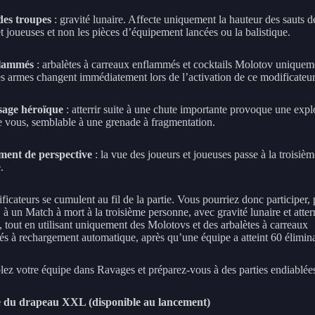
des troupes
: gravité lunaire. Affecte uniquement la hauteur des sauts d
t joueuses et non les pièces d’équipement lancées ou la balistique.
flammés
: arbalètes à carreaux enflammés et cocktails Molotov uniquem
es armes changent immédiatement lors de l’activation de ce modificateur
sage héroïque
: atterrir suite à une chute importante provoque une expl
e vous, semblable à une grenade à fragmentation.
ent de perspective
: la vue des joueurs et joueuses passe à la troisièm
.
icateurs se cumulent au fil de la partie. Vous pourriez donc participer, 
à un Match à mort à la troisième personne, avec gravité lunaire et atter
, tout en utilisant uniquement des Molotovs et des arbalètes à carreaux
s à rechargement automatique, après qu’une équipe a atteint 60 élimina
ez votre équipe dans Ravages et préparez-vous à des parties endiablée
 du drapeau XXL (disponible au lancement)