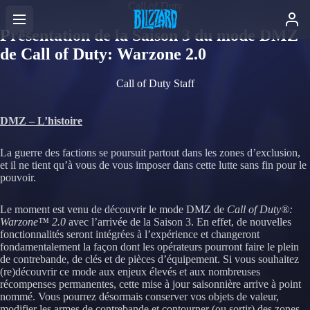
Call of Duty
Présentation de la Saison 3 du mode DMZ
de Call of Duty: Warzone 2.0
Call of Duty Staff
DMZ – L’histoire
La guerre des factions se poursuit partout dans les zones d’exclusion,
et il ne tient qu’à vous de vous imposer dans cette lutte sans fin pour le
pouvoir.
Le moment est venu de découvrir le mode DMZ de
Call of Duty®:
Warzone™ 2.0
avec l’arrivée de la Saison 3. En effet, de nouvelles
fonctionnalités seront intégrées à l’expérience et changeront
fondamentalement la façon dont les opérateurs pourront faire le plein
de contrebande, de clés et de pièces d’équipement. Si vous souhaitez
(re)découvrir ce mode aux enjeux élevés et aux nombreuses
récompenses permanentes, cette mise à jour saisonnière arrive à point
nommé. Vous pourrez désormais conserver vos objets de valeur,
modifier les armes de contrebande et contourner (ou sortir) des zones