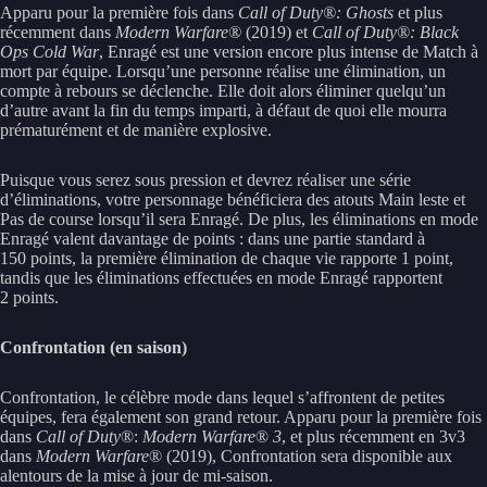
Apparu pour la première fois dans
Call of Duty®: Ghosts
et plus
récemment dans
Modern Warfare®
(2019) et
Call of Duty®: Black
Ops Cold War
, Enragé est une version encore plus intense de Match à
mort par équipe. Lorsqu’une personne réalise une élimination, un
compte à rebours se déclenche. Elle doit alors éliminer quelqu’un
d’autre avant la fin du temps imparti, à défaut de quoi elle mourra
prématurément et de manière explosive.
Puisque vous serez sous pression et devrez réaliser une série
d’éliminations, votre personnage bénéficiera des atouts Main leste et
Pas de course lorsqu’il sera Enragé. De plus, les éliminations en mode
Enragé valent davantage de points : dans une partie standard à
150 points, la première élimination de chaque vie rapporte 1 point,
tandis que les éliminations effectuées en mode Enragé rapportent
2 points.
Confrontation (en saison)
Confrontation, le célèbre mode dans lequel s’affrontent de petites
équipes, fera également son grand retour. Apparu pour la première fois
dans
Call of Duty
®:
Modern Warfare
®
3
, et plus récemment en 3v3
dans
Modern Warfare
® (2019), Confrontation sera disponible aux
alentours de la mise à jour de mi-saison.