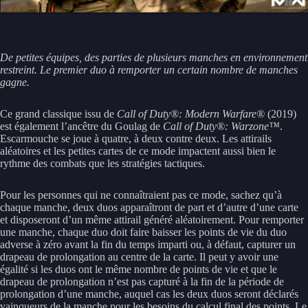
De petites équipes, des parties de plusieurs manches en environnement
restreint. Le premier duo à remporter un certain nombre de manches
gagne.
Ce grand classique issu de
Call of Duty®: Modern Warfare®
(2019)
est également l’ancêtre du Goulag de
Call of Duty®: Warzone™
.
Escarmouche se joue à quatre, à deux contre deux. Les attirails
aléatoires et les petites cartes de ce mode impactent aussi bien le
rythme des combats que les stratégies tactiques.
Pour les personnes qui ne connaîtraient pas ce mode, sachez qu’à
chaque manche, deux duos apparaîtront de part et d’autre d’une carte
et disposeront d’un même attirail généré aléatoirement. Pour remporter
une manche, chaque duo doit faire baisser les points de vie du duo
adverse à zéro avant la fin du temps imparti ou, à défaut, capturer un
drapeau de prolongation au centre de la carte. Il peut y avoir une
égalité si les duos ont le même nombre de points de vie et que le
drapeau de prolongation n’est pas capturé à la fin de la période de
prolongation d’une manche, auquel cas les deux duos seront déclarés
vainqueurs de la manche pour les besoins du calcul final des points. Le