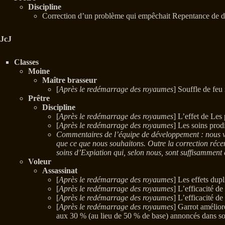
Discipline
Correction d’un problème qui empêchait Repentance de d
JcJ
Classes
Moine
Maître brasseur
[
Après le redémarrage des royaumes
] Souffle de feu
Prêtre
Discipline
[
Après le redémarrage des royaumes
] L’effet de Les
[
Après le redémarrage des royaumes
] Les soins prod
Commentaires de l’équipe de développement : nous voul
que ce que nous souhaitons. Outre la correction récen
soins d’Expiation qui, selon nous, sont suffisamment e
Voleur
Assassinat
[
Après le redémarrage des royaumes
] Les effets dup
[
Après le redémarrage des royaumes
] L’efficacité d
[
Après le redémarrage des royaumes
] L’efficacité d
[
Après le redémarrage des royaumes
] Garrot amélior
aux 30 % (au lieu de 50 % de base) annoncés dans so