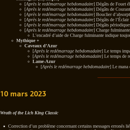
[
Après le redémarrage hebdomadaire
] Dégâts de Fouet é
[
Après le redémarrage hebdomadaire
] Dégâts de Courant
[
Après le redémarrage hebdomadaire
] Bouclier d’absorp
[
Après le redémarrage hebdomadaire
] Dégâts de l’Éclai
[
Après le redémarrage hebdomadaire
] Dégâts périodique
[
Après le redémarrage hebdomadaire
] Charge fulminante 
L’encadré d’aide de Charge fulminante indique toujour
Mythique +
Caveaux d’Azur
[
Après le redémarrage hebdomadaire
] Le temps impa
[
Après le redémarrage hebdomadaire
] Le temps de r
Lame-Azur
[
Après le redémarrage hebdomadaire
] Le mana 
10 mars 2023
Wrath of the Lich King Classic
Correction d’un problème concernant certains messages erronés liés à