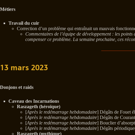
Métiers
Travail du cuir
Correction d’un problème qui entraînait un mauvais fonctionn
Commentaires de l’équipe de développement : les points d
compenser ce problème. La semaine prochaine, ces récomp
13 mars 2023
Donjons et raids
Caveau des Incarnations
Raszageth (héroïque)
[
Après le redémarrage hebdomadaire
] Dégâts de Fouet é
[
Après le redémarrage hebdomadaire
] Dégâts de Courant
[
Après le redémarrage hebdomadaire
] Bouclier d’absorp
[
Après le redémarrage hebdomadaire
] Dégâts périodique
Raszageth (mythique)