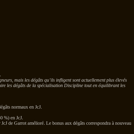
.
neurs, mais les dégâts qu’ils infligent sont actuellement plus élevés
e les dégâts de la spécialisation Discipline tout en équilibrant les
 dégâts normaux en JcJ.
40 %) en JcJ.
ur JcJ de Garrot amélioré. Le bonus aux dégâts correspondra à nouveau