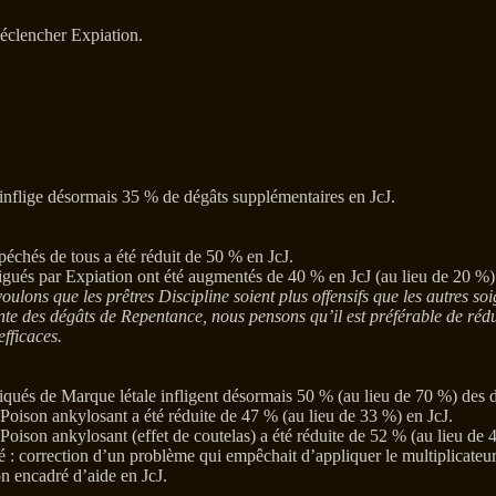
éclencher Expiation.
 inflige désormais 35 % de dégâts supplémentaires en JcJ.
 péchés de tous a été réduit de 50 % en JcJ.
igués par Expiation ont été augmentés de 40 % en JcJ (au lieu de 20 %)
ons que les prêtres Discipline soient plus offensifs que les autres soig
te des dégâts de Repentance, nous pensons qu’il est préférable de réduir
fficaces.
liqués de Marque létale infligent désormais 50 % (au lieu de 70 %) des
e Poison ankylosant a été réduite de 47 % (au lieu de 33 %) en JcJ.
e Poison ankylosant (effet de coutelas) a été réduite de 52 % (au lieu de 
é : correction d’un problème qui empêchait d’appliquer le multiplicate
n encadré d’aide en JcJ.