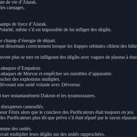
ain de vie d’Alarak.
les carnages.
hamps de force d’Alarak.
larité, même s’il est impossible de lui infliger des dégâts.
de champ d’énergie de départ.
 désormais correctement lorsque les frappes orbitales ciblent des bâti
ent plus se tuer en infligeant des dégâts avec vagues de plasma à dou
 attaques d’Empaleur.
attaques de Murvar et empêcher ses nuisibles d’apparaitre.
ncher des explosions multiples.
dévorant une unité volante avec Dévoreur.
 tuer instantanément Dakrun et les tyrannozaures.
 disrupteurs camouflés.
ur Fénix alors que le conclave des Purificateurs était toujours en jeu.
es Purificateurs plus tôt que prévu s’il était réparé par le rayon réparat
comme des unités.
ait multiplier leurs dégâts sur des unités rapprochées.