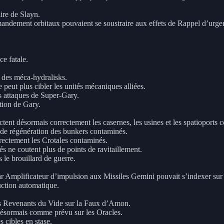
ire de Slayn.
andement orbitaux pouvaient se soustraire aux effets de Rappel d’urge
ce fatale.
 des méca-hydralisks.
peut plus cibler les unités mécaniques alliées.
s attaques de Super-Gary.
tion de Gary.
ent désormais correctement les casernes, les usines et les spatioports 
 de régénération des bunkers contaminés.
rectement les Crotales contaminés.
s ne coutent plus de points de ravitaillement.
 le brouillard de guerre.
 Amplificateur d’impulsion aux Missiles Gemini pouvait s’indexer sur l’
ction automatique.
es Revenants du Vide sur la Faux d’Amon.
désormais comme prévu sur les Oracles.
 cibles en stase.