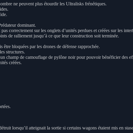
ombre ne peuvent plus étourdir les Ultralisks frénétiques.
ides.
ide.
Prédateur dominant.
pas correctement sur les onglets d’unités perdues et créées sur les inter
ints de ralliement jusqu’à ce que leur construction soit terminée.
s être bloquées par les drones de défense rapprochée.
es structures.
s un champ de camouflage de pylône noir pour pouvoir bénéficier des e
ités créées.
rtées.
truit lorsqu’il atteignait la sortie si certains wagons étaient mis en st