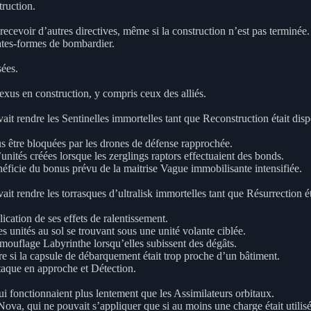
ruction.
cevoir d’autres directives, même si la construction n’est pas terminée.
ates-formes de bombardier.
sées.
xus en construction, y compris ceux des alliés.
 rendre les Sentinelles immortelles tant que Reconstruction était disp
us être bloquées par les drones de défense rapprochée.
nités créées lorsque les zerglings raptors effectuaient des bonds.
éficie du bonus prévu de la maitrise Vague immobilisante intensifiée.
 rendre les torrasques d’ultralisk immortelles tant que Résurrection ét
ication de ses effets de ralentissement.
unités au sol se trouvant sous une unité volante ciblée.
ouflage Labyrinthe lorsqu’elles subissent des dégâts.
e si la capsule de débarquement était trop proche d’un bâtiment.
aque en approche et Détection.
i fonctionnaient plus lentement que les Assimilateurs orbitaux.
va, qui ne pouvait s’appliquer que si au moins une charge était utilisé