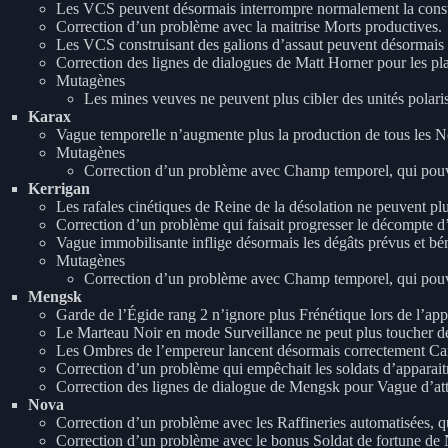
Les VCS peuvent désormais interrompre normalement la const
Correction d’un problème avec la maitrise Morts productives.
Les VCS construisant des galions d’assaut peuvent désormais re
Correction des lignes de dialogues de Matt Horner pour les pl
Mutagènes
Les mines veuves ne peuvent plus cibler des unités polari
Karax
Vague temporelle n’augmente plus la production de tous les Ne
Mutagènes
Correction d’un problème avec Champ temporel, qui pouvait
Kerrigan
Les rafales cinétiques de Reine de la désolation ne peuvent pl
Correction d’un problème qui faisait progresser le décompte d’u
Vague immobilisante inflige désormais les dégâts prévus et bén
Mutagènes
Correction d’un problème avec Champ temporel, qui pouvait
Mengsk
Garde de l’Égide rang 2 n’ignore plus Frénétique lors de l’appl
Le Marteau Noir en mode Surveillance ne peut plus toucher des 
Les Ombres de l’empereur lancent désormais correctement Cam
Correction d’un problème qui empêchait les soldats d’apparaitr
Correction des lignes de dialogue de Mengsk pour Vague d’att
Nova
Correction d’un problème avec les Raffineries automatisées, qu
Correction d’un problème avec le bonus Soldat de fortune de No