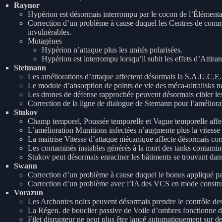
Raynor
Hypérion est désormais interrompu par le cocon de l’Élémenta
Correction d’un problème à cause duquel les Centres de comm
invulnérables.
Mutagènes
Hypérion n’attaque plus les unités polarisées.
Hypérion est interrompu lorsqu’il subit les effets d’Attiran
Stetmann
Les améliorations d’attaque affectent désormais la S.A.U.C.E.
Le module d’absorption de points de vie des méca-ultralisks ne 
Les drones de défense rapprochée peuvent désormais cibler le
Correction de la ligne de dialogue de Stemann pour l’améliora
Stukov
Champ temporel, Poussée temporelle et Vague temporelle affect
L’amélioration Munitions infectées n’augmente plus la vitesse
La maitrise Vitesse d’attaque mécanique affecte désormais cor
Les contaminés instables générés à la mort des tanks contaminé
Stukov peut désormais enraciner les bâtiments se trouvant dans
Swann
Correction d’un problème à cause duquel le bonus appliqué par
Correction d’un problème avec l’IA des VCS en mode constru
Vorazun
Les Archontes noirs peuvent désormais prendre le contrôle d
La Régen. de bouclier passive de Voile d’ombres fonctionne 
Filet disrupteur ne peut plus être lancé automatiquement sur des