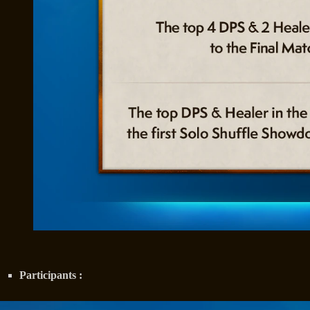
Participants :