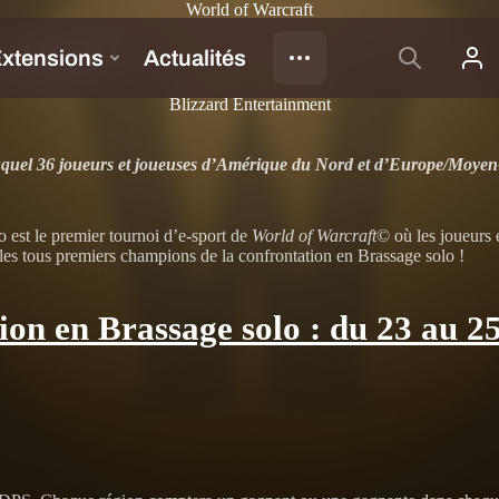
World of Warcraft
e bientôt !
Blizzard Entertainment
duquel 36 joueurs et joueuses d’Amérique du Nord et d’Europe/Moyen
 est le premier tournoi d’e-sport de
World of Warcraft
© où les joueurs 
r les tous premiers champions de la confrontation en Brassage solo !
ion en Brassage solo : du 23 au 2