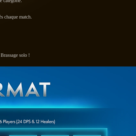
e catégorie.
rès chaque match.
 Brassage solo !