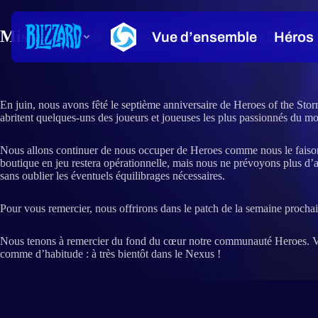
Mise à jour de Heroes of the Storm (8 juille
En juin, nous avons fêté le septième anniversaire de Heroes of the St
abritent quelques-uns des joueurs et joueuses les plus passionnés du 
Nous allons continuer de nous occuper de Heroes comme nous le faisons 
boutique en jeu restera opérationnelle, mais nous ne prévoyons plus d’aj
sans oublier les éventuels équilibrages nécessaires.
Pour vous remercier, nous offrirons dans le patch de la semaine prochai
Nous tenons à remercier du fond du cœur notre communauté Heroes. Vous
comme d’habitude : à très bientôt dans le Nexus !