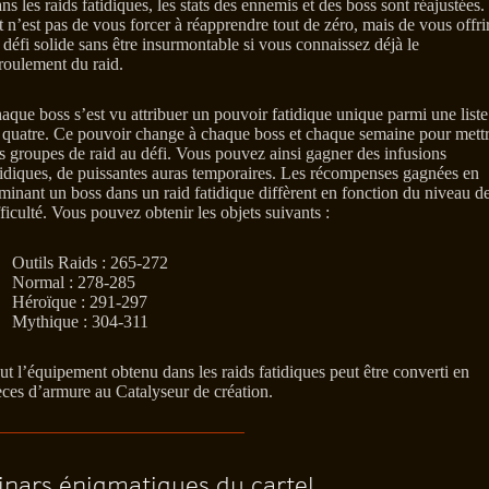
ns les raids fatidiques, les stats des ennemis et des boss sont réajustées.
t n’est pas de vous forcer à réapprendre tout de zéro, mais de vous offri
 défi solide sans être insurmontable si vous connaissez déjà le
roulement du raid.
aque boss s’est vu attribuer un pouvoir fatidique unique parmi une liste
 quatre. Ce pouvoir change à chaque boss et chaque semaine pour mett
s groupes de raid au défi. Vous pouvez ainsi gagner des infusions
tidiques, de puissantes auras temporaires. Les récompenses gagnées en
iminant un boss dans un raid fatidique diffèrent en fonction du niveau d
fficulté. Vous pouvez obtenir les objets suivants :
Outils Raids : 265-272
Normal : 278-285
Héroïque : 291-297
Mythique : 304-311
ut l’équipement obtenu dans les raids fatidiques peut être converti en
èces d’armure au Catalyseur de création.
inars énigmatiques du cartel