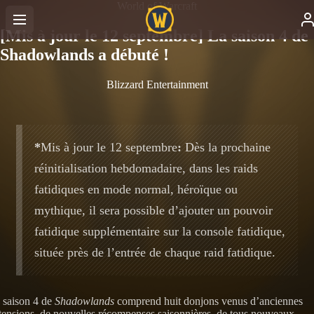
World of Warcraft
[Mis à jour le 12 septembre] La saison 4 de
Shadowlands a débuté !
Blizzard Entertainment
*
Mis à jour le 12 septembre
:
Dès la prochaine
réinitialisation hebdomadaire, dans les raids
fatidiques en mode normal, héroïque ou
mythique, il sera possible d’ajouter un pouvoir
fatidique supplémentaire sur la console fatidique,
située près de l’entrée de chaque raid fatidique.
 saison 4 de
Shadowlands
comprend huit donjons venus d’anciennes
tensions, de nouvelles récompenses saisonnières, de tous nouveaux