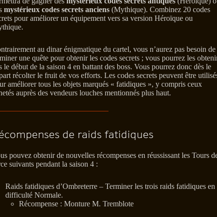
rmettra de gagner des
mystérieux codes secrets antiques
(Héroïque) o
s
mystérieux codes secrets anciens
(Mythique). Combinez 20 codes
crets pour améliorer un équipement vers sa version Héroïque ou
thique.
ntrairement au dinar énigmatique du cartel, vous n’aurez pas besoin de
rminer une quête pour obtenir les codes secrets ; vous pourrez les obteni
s le début de la saison 4 en battant des boss. Vous pourrez donc dès le
part récolter le fruit de vos efforts. Les codes secrets peuvent être utilisé
ur améliorer tous les objets marqués « fatidiques », y compris ceux
hetés auprès des vendeurs louches mentionnés plus haut.
écompenses de raids fatidiques
us pouvez obtenir de nouvelles récompenses en réussissant les Tours d
rce suivants pendant la saison 4 :
Raids fatidiques d’Ombreterre – Terminer les trois raids fatidiques en
difficulté Normale.
Récompense : Monture M. Tremblote