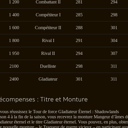
1 200
Combattant II
281
294
1 400
Compétiteur I
285
298
1 600
Compétiteur II
288
301
1 800
Rival I
291
304
1 950
Rival II
294
307
2100
Duelliste
298
311
2400
Gladiateur
301
311
écompenses : Titre et Monture
 vous réussissez le Tour de force Gladiateur Éternel : Shadowlands
ison 4 à la fin de la saison, vous recevrez la monture Mangeur d’âmes d
adiateur éternel et le titre Gladiateur éternel. Vous pouvez, en plus, obte
e nouvelle monture – le Traqueur de guerre vicieux – en participant au