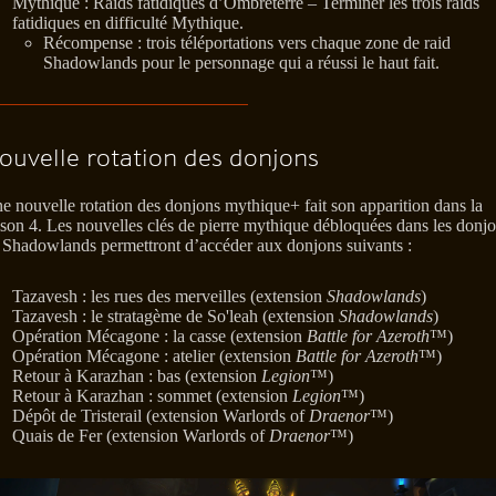
Mythique : Raids fatidiques d’Ombreterre – Terminer les trois raids
fatidiques en difficulté Mythique.
Récompense : trois téléportations vers chaque zone de raid
Shadowlands pour le personnage qui a réussi le haut fait.
ouvelle rotation des donjons
e nouvelle rotation des donjons mythique+ fait son apparition dans la
ison 4. Les nouvelles clés de pierre mythique débloquées dans les donj
 Shadowlands permettront d’accéder aux donjons suivants :
Tazavesh : les rues des merveilles (extension
Shadowlands
)
Tazavesh : le stratagème de So'leah (extension
Shadowlands
)
Opération Mécagone : la casse (extension
Battle for Azeroth
™)
Opération Mécagone : atelier (extension
Battle for Azeroth
™)
Retour à Karazhan : bas (extension
Legion
™)
Retour à Karazhan : sommet (extension
Legion
™)
Dépôt de Tristerail (extension Warlords of
Draenor
™)
Quais de Fer (extension Warlords of
Draenor
™)