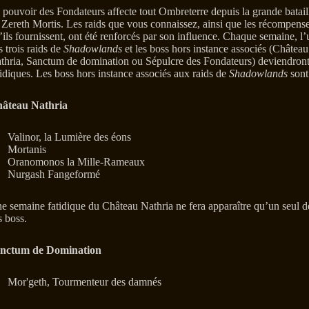
 pouvoir des Fondateurs affecte tout Ombreterre depuis la grande batail
 Zereth Mortis. Les raids que vous connaissez, ainsi que les récompens
’ils fournissent, ont été renforcés par son influence. Chaque semaine, l’
s trois raids de
Shadowlands
et les boss hors instance associés (Château
thria, Sanctum de domination ou Sépulcre des Fondateurs) deviendron
tidiques. Les boss hors instance associés aux raids de
Shadowlands
sont
âteau Nathria
Valinor, la Lumière des éons
Mortanis
Oranomonos la Mille-Rameaux
Nurgash Fangeformé
e semaine fatidique du Château Nathria ne fera apparaître qu’un seul d
s boss.
nctum de Domination
Mor'geth, Tourmenteur des damnés