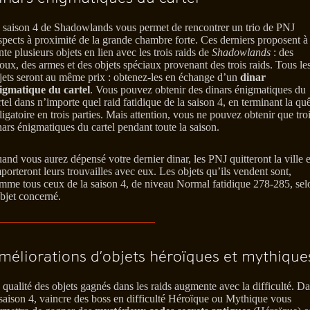
 saison 4 de Shadowlands vous permet de rencontrer un trio de PNJ
spects à proximité de la grande chambre forte. Ces derniers proposent à 
nte plusieurs objets en lien avec les trois raids de
Shadowlands
: des
joux, des armes et des objets spéciaux provenant des trois raids. Tous le
jets seront au même prix : obtenez-les en échange d’un
dinar
igmatique du cartel
. Vous pouvez obtenir des dinars énigmatiques du
rtel dans n’importe quel raid fatidique de la saison 4, en terminant la qu
ligatoire en trois parties. Mais attention, vous ne pouvez obtenir que tro
nars énigmatiques du cartel pendant toute la saison.
and vous aurez dépensé votre dernier dinar, les PNJ quitteront la ville e
porteront leurs trouvailles avec eux. Les objets qu’ils vendent sont,
mme tous ceux de la saison 4, de niveau Normal fatidique 278-285, sel
objet concerné.
méliorations d’objets héroïques et mythique
 qualité des objets gagnés dans les raids augmente avec la difficulté. D
 saison 4, vaincre des boss en difficulté Héroïque ou Mythique vous