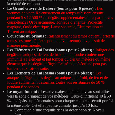
la moitié de ce bonus
Le Grand œuvre de Delsere (bonus pour 6 pièces) :
Les
victimes de votre Ralentissement du temps subissent ensuite
pendant 5 s 12 500 % de dégâts supplémentaires de la part de vos
compétences Orbe arcanique, Tornade d’énergie, Projectile
magique, Onde électrique, Lame spectrale, Électrocution et
Torrent arcanique.
Couronne du primus :
Ralentissement du temps obtient l’effet de
toutes ses runes (à l’exception de Non-retour) et vous suit de
manière permanente.
Les Éléments de Tal Rasha (bonus pour 2 pièces) :
Infliger des
dégâts arcaniques, de feu, de froid ou de foudre confère une
immunité à l’élément et fait tomber du ciel un météore du même
élément que les dégâts infligés. Le même météore ne peut pas
tomber deux fois de suite.
Les Éléments de Tal Rasha (bonus pour 4 pièces) :
Les
attaques infligeant des dégâts arcaniques, de froid, de feu et de
foudre augmentent désormais toutes vos résistances de 50 %
pendant 8 secondes.
Le noyau fumant :
Les adversaires de faible niveau sont attirés
vers la zone d’impact de vos météores. Ceux-ci infligent 40 à 50
% de dégâts supplémentaires pour chaque coup consécutif porté à
la même cible. Cet effet peut se cumuler jusqu’à 10 fois.
Correction d’une coquille dans la description de Noyau
fumant.