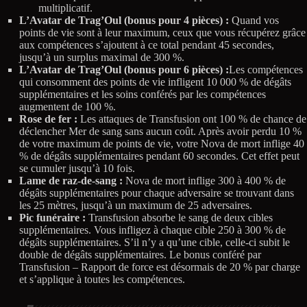
multiplicatif.
L’Avatar de Trag’Oul (bonus pour 4 pièces) :
Quand vos
points de vie sont à leur maximum, ceux que vous récupérez grâce
aux compétences s’ajoutent à ce total pendant 45 secondes,
jusqu’à un surplus maximal de 300 %.
L’Avatar de Trag’Oul (bonus pour 6 pièces) :
Les compétences
qui consomment des points de vie infligent 10 000 % de dégâts
supplémentaires et les soins conférés par les compétences
augmentent de 100 %.
Rose de fer :
Les attaques de Transfusion ont 100 % de chance de
déclencher Mer de sang sans aucun coût. Après avoir perdu 10 %
de votre maximum de points de vie, votre Nova de mort inflige 40
% de dégâts supplémentaires pendant 60 secondes. Cet effet peut
se cumuler jusqu’à 10 fois.
Lame de raz-de-sang :
Nova de mort inflige 300 à 400 % de
dégâts supplémentaires pour chaque adversaire se trouvant dans
les 25 mètres, jusqu’à un maximum de 25 adversaires.
Pic funéraire :
Transfusion absorbe le sang de deux cibles
supplémentaires. Vous infligez à chaque cible 250 à 300 % de
dégâts supplémentaires. S’il n’y a qu’une cible, celle-ci subit le
double de dégâts supplémentaires. Le bonus conféré par
Transfusion – Rapport de force est désormais de 20 % par charge
et s’applique à toutes les compétences.