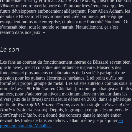
commentateur Larry Huffman,
Rock N Roll Racing
, ainsi que
The Lost
Vikings
, ont entrouvert la porte de l’humour irrévérencieux, que les
futurs développeurs enfonceraient allègrement. Pour Allen Adham, les
débuts de Blizzard et l’environnement créé par une si petite équipe
évoquaient moins une entreprise, et plus « une fraternité étudiante. On
s’amusait bien, tout le monde se marrait. Naturellement, ça s’est
ressenti dans nos jeux. »
Le son
Les fans au courant du fonctionnement interne de Blizzard savent bien
que le heavy metal constitue une influence majeure. Plusieurs des
fondateurs et plus anciens collaborateurs de la société partagent une
passion pour les guitares électriques hurlantes, à tel point qu’ils ont
formé leur propre groupe de metal. Les artistes autrefois connus sous le
nom de Level 80 Elite Tauren Chieftain (un nom qui changea au fil des
années, pour s’adapter au niveau maximum alors en vigueur dans les
divers jeux de la firme) ont fait leurs débuts en 2003, dans le générique
de fin de
Warcraft III: Frozen Throne
, avec leur single «
Power of the
Horde
» (voir ci-dessous). Depuis, le groupe a conquis les univers de
StarCraft
et
Diablo
, et a donné des concerts dans le monde entier,
devant des foules de fans en délire… allant même jusqu’à jouer
en
première partie de Metallica
.