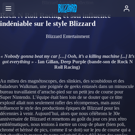
Blizzard Arcade Collection
Rock N Roll Racing et son influence
indéniable sur le style Blizzard
Blizzard Entertainment
« Nobody gonna beat my car […] Ooh, it’s a killing machine [...] It’s
got everything »
- Ian Gillan, Deep Purple (bande-son de Rock N
Roll Racing)
Au milieu des magnétoscopes, des slinkies, des scoubidous et des
baladeurs Walkman, une poignée de geeks entassés dans un minuscule
bureau travaillaient d’arrache-pied sur un petit jeu de course pour
Super Nintendo. L’équipe était bien loin de se douter que ce titre
explosif allait non seulement rafler des récompenses, mais aussi
influencer le style des productions épiques de Blizzard pour les
décennies à venir. Aujourd’hui, alors que nous célébrons le 30e
anniversaire de Blizzard et remettons au goût du jour ces jeux rétro
emblématiques, nous tenions à mettre un coup de phare (bien poli,
chromé et hérissé de pics, comme il se doit) sur le jeu de course qui a