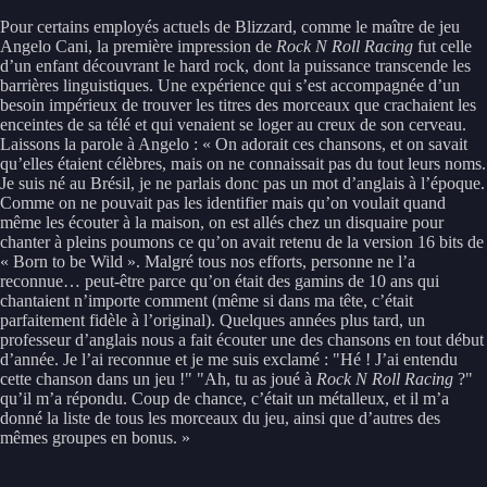
Pour certains employés actuels de Blizzard, comme le maître de jeu
Angelo Cani, la première impression de
Rock N Roll Racing
fut celle
d’un enfant découvrant le hard rock, dont la puissance transcende les
barrières linguistiques. Une expérience qui s’est accompagnée d’un
besoin impérieux de trouver les titres des morceaux que crachaient les
enceintes de sa télé et qui venaient se loger au creux de son cerveau.
Laissons la parole à Angelo : « On adorait ces chansons, et on savait
qu’elles étaient célèbres, mais on ne connaissait pas du tout leurs noms.
Je suis né au Brésil, je ne parlais donc pas un mot d’anglais à l’époque.
Comme on ne pouvait pas les identifier mais qu’on voulait quand
même les écouter à la maison, on est allés chez un disquaire pour
chanter à pleins poumons ce qu’on avait retenu de la version 16 bits de
« Born to be Wild ». Malgré tous nos efforts, personne ne l’a
reconnue… peut-être parce qu’on était des gamins de 10 ans qui
chantaient n’importe comment (même si dans ma tête, c’était
parfaitement fidèle à l’original). Quelques années plus tard, un
professeur d’anglais nous a fait écouter une des chansons en tout début
d’année. Je l’ai reconnue et je me suis exclamé : "Hé ! J’ai entendu
cette chanson dans un jeu !" "Ah, tu as joué à
Rock N Roll Racing
?"
qu’il m’a répondu. Coup de chance, c’était un métalleux, et il m’a
donné la liste de tous les morceaux du jeu, ainsi que d’autres des
mêmes groupes en bonus. »