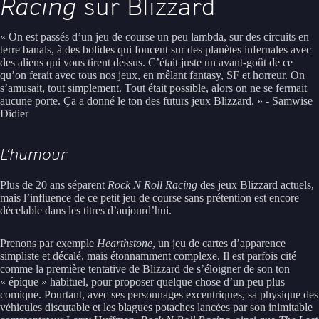
Racing
sur Blizzard
« On est passés d’un jeu de course un peu lambda, sur des circuits en
terre banals, à des bolides qui foncent sur des planètes infernales avec
des aliens qui vous tirent dessus. C’était juste un avant-goût de ce
qu’on ferait avec tous nos jeux, en mêlant fantasy, SF et horreur. On
s’amusait, tout simplement. Tout était possible, alors on ne se fermait
aucune porte. Ça a donné le ton des futurs jeux Blizzard. » - Samwise
Didier
L’humour
Plus de 20 ans séparent
Rock N Roll Racing
des jeux Blizzard actuels,
mais l’influence de ce petit jeu de course sans prétention est encore
décelable dans les titres d’aujourd’hui.
Prenons par exemple
Hearthstone
, un jeu de cartes d’apparence
simpliste et décalé, mais étonnamment complexe. Il est parfois cité
comme la première tentative de Blizzard de s’éloigner de son ton
« épique » habituel, pour proposer quelque chose d’un peu plus
comique. Pourtant, avec ses personnages excentriques, sa physique des
véhicules discutable et les blagues potaches lancées par son inimitable