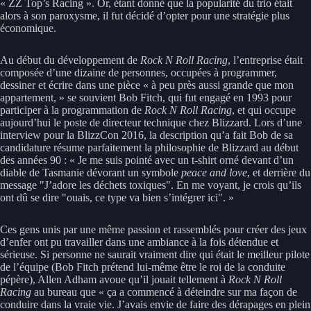
« ZZ Top’s Racing ». Or, étant donné que la popularité du trio était
alors à son paroxysme, il fut décidé d’opter pour une stratégie plus
économique.
Au début du développement de
Rock N Roll Racing
, l’entreprise était
composée d’une dizaine de personnes, occupées à programmer,
dessiner et écrire dans une pièce « à peu près aussi grande que mon
appartement, » se souvient Bob Fitch, qui fut engagé en 1993 pour
participer à la programmation de
Rock N Roll Racing
, et qui occupe
aujourd’hui le poste de directeur technique chez Blizzard. Lors d’une
interview pour la BlizzCon 2016, la description qu’a fait Bob de sa
candidature résume parfaitement la philosophie de Blizzard au début
des années 90 : « Je me suis pointé avec un t-shirt orné devant d’un
diable de Tasmanie dévorant un symbole
peace and love
, et derrière du
message "J’adore les déchets toxiques". En me voyant, je crois qu’ils
ont dû se dire "ouais, ce type va bien s’intégrer ici". »
Ces gens unis par une même passion et rassemblés pour créer des jeux
d’enfer ont pu travailler dans une ambiance à la fois détendue et
sérieuse. Si personne ne saurait vraiment dire qui était le meilleur pilote
de l’équipe (Bob Fitch prétend lui-même être le roi de la conduite
pépère), Allen Adham avoue qu’il jouait tellement à
Rock N Roll
Racing
au bureau que « ça a commencé à déteindre sur ma façon de
conduire dans la vraie vie. J’avais envie de faire des dérapages en plein