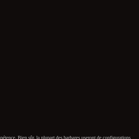
étence. Bien sûr, la plupart des barbares useront de configurations