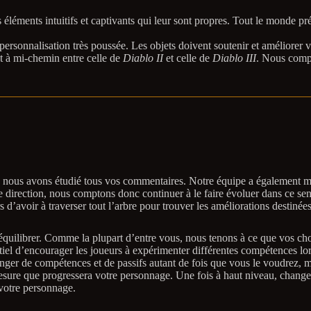
 éléments intuitifs et captivants qui leur sont propres. Tout le monde pr
rsonnalisation très poussée. Les objets doivent soutenir et améliorer vot
st à mi-chemin entre celle de
Diablo II
et celle de
Diablo III
. Nous compt
es, nous avons étudié tous vos commentaires. Notre équipe a également m
 direction, nous comptons donc continuer à le faire évoluer dans ce sen
’avoir à traverser tout l’arbre pour trouver les améliorations destinées
à équilibrer. Comme la plupart d’entre vous, nous tenons à ce que vos ch
ntiel d’encourager les joueurs à expérimenter différentes compétences lor
nger de compétences et de passifs autant de fois que vous le voudrez,
mesure que progressera votre personnage. Une fois à haut niveau, changer
 votre personnage.