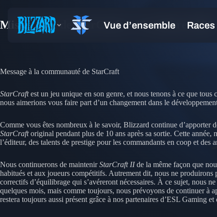
Mise à jour de StarCraft – 15 octobre 2020
Message à la communauté de StarCraft
StarCraft
est un jeu unique en son genre, et nous tenons à ce que tous 
nous aimerions vous faire part d’un changement dans le développemen
Comme vous êtes nombreux à le savoir, Blizzard continue d’apporter des 
StarCraft
original pendant plus de 10 ans après sa sortie. Cette année, 
l’éditeur, des talents de prestige pour les commandants en coop et des
Nous continuerons de maintenir
StarCraft II
de la même façon que nous
habitués et aux joueurs compétitifs. Autrement dit, nous ne produirons
correctifs d’équilibrage qui s’avéreront nécessaires. À ce sujet, nous n
quelques mois, mais comme toujours, nous prévoyons de continuer à appo
restera toujours aussi présent grâce à nos partenaires d’ESL Gaming et