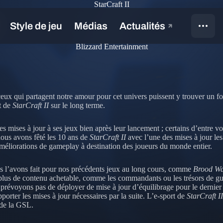
StarCraft II
Blizzard Entertainment
ceux qui partagent notre amour pour cet univers puissent y trouver un f
t de
StarCraft II
sur le long terme.
mises à jour à ses jeux bien après leur lancement ; certains d’entre vo
nous avons fêté les 10 ans de
StarCraft II
avec l’une des mises à jour les
 améliorations de gameplay à destination des joueurs du monde entier.
 l’avons fait pour nos précédents jeux au long cours, comme
Brood W
 plus de contenu achetable, comme les commandants ou les trésors de gue
e prévoyons pas de déployer de mise à jour d’équilibrage pour le dernier 
rter les mises à jour nécessaires par la suite. L’e-sport de
StarCraft II
 de la GSL.