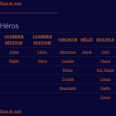
Haut de page
Héros
GUERRIER
GUERRIER
SOIGNEUR
MÊLÉE
DISTANCE
DÉFENSIF
OFFENSIF
Arthas
Léoric
Alexstrasza
Alarak
Genji
Diablo
Sonya
Luisaile
Chacal
Rehgar
Kel’Thuzad
Tyrande
Lunara
Blanchetête
Nasibo
Zagara
Haut de page