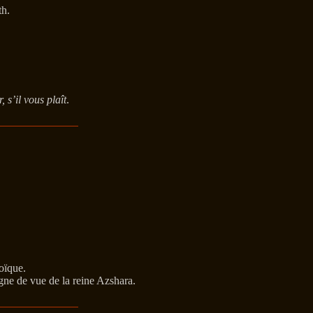
th.
, s’il vous plaît
.
oïque.
gne de vue de la reine Azshara.