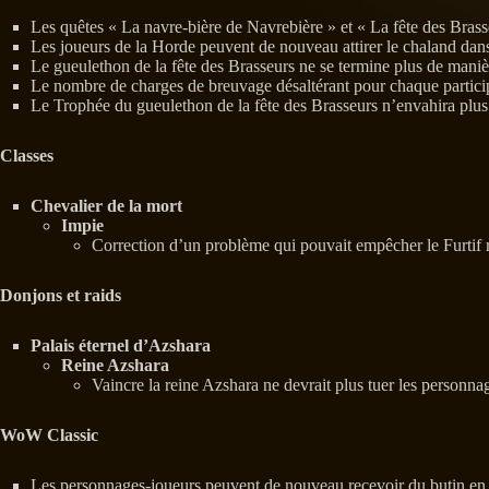
Les quêtes « La navre-bière de Navrebière » et « La fête des Bras
Les joueurs de la Horde peuvent de nouveau attirer le chaland dan
Le gueulethon de la fête des Brasseurs ne se termine plus de manièr
Le nombre de charges de breuvage désaltérant pour chaque particip
Le Trophée du gueulethon de la fête des Brasseurs n’envahira plus
Classes
Chevalier de la mort
Impie
Correction d’un problème qui pouvait empêcher le Furtif re
Donjons et raids
Palais éternel d’Azshara
Reine Azshara
Vaincre la reine Azshara ne devrait plus tuer les personna
WoW Classic
Les personnages-joueurs peuvent de nouveau recevoir du butin en 