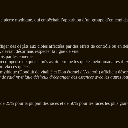
e pierre mythique, qui empêchait l’apparition d’un groupe d’ennemi dans 
iger des dégâts aux cibles affectées par des effets de contrôle ou en de
devrait désormais respecter la ligne de vue.
bis par les ennemis.
récompense de quête après avoir terminé les quêtes hebdomadaires d’expl
nu via ces quêtes.
thique (Conduit de vitalité et Don éternel d’Azeroth) affichent désorma
 de raid mythique désireux d’échanger des essences avec les autres joue
 25% pour la plupart des races et de 50% pour les races les plus gran