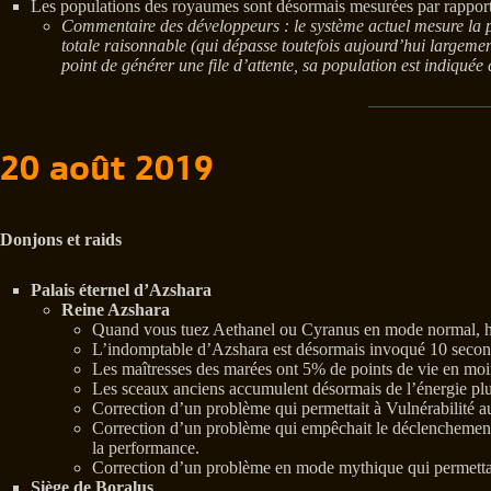
Les populations des royaumes sont désormais mesurées par rapport
Commentaire des développeurs : le système actuel mesure la 
totale raisonnable (qui dépasse toutefois aujourd’hui largemen
point de générer une file d’attente, sa population est indiqué
20 août 2019
Donjons et raids
Palais éternel d’Azshara
Reine Azshara
Quand vous tuez Aethanel ou Cyranus en mode normal, hér
L’indomptable d’Azshara est désormais invoqué 10 secon
Les maîtresses des marées ont 5% de points de vie en mo
Les sceaux anciens accumulent désormais de l’énergie plus
Correction d’un problème qui permettait à Vulnérabilité a
Correction d’un problème qui empêchait le déclenchement d
la performance.
Correction d’un problème en mode mythique qui permettait 
Siège de Boralus