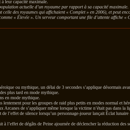
 à leur capacité maximale.
population actuelle d’un royaume par rapport à sa capacité maximale.
t celle des royaumes qui affichaient « Complet » en 2006), et peut enco
e comme « Élevée ». Un serveur comportant une file d’attente affiche « 
oïque ou mythique, un délai de 3 secondes s’applique désormais avant
des plus tard en mode mythique.
ins en mode mythique.
 lentement pour les groupes de raid plus petits en modes normal et hér
ux Arcanes de s’appliquer même lorsque la victime n’était pas dans la li
e l’effet de silence lorsqu’un personnage-joueur lançait Éclat lunaire o
à l’effet de dégâts de Peine ajournée de déclencher la réduction des s