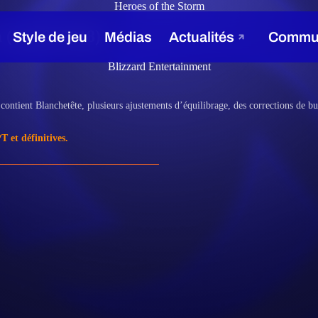
Heroes of the Storm
 (8 août 2018)
Blizzard Entertainment
contient Blanchetête, plusieurs ajustements d’équilibrage, des corrections de b
 et définitives.