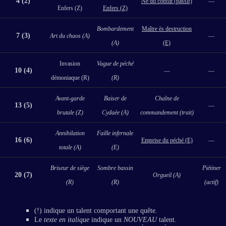
4 (2)
Né du conflit (passif)
—
Enfers (Z)
Enfers (Z)
Bombardement
Maître ès destruction
7 (3)
Art du chaos (A)
—
(A)
(E)
Invasion
Vague de péché
10 (4)
—
—
démoniaque (R)
(R)
Avant-garde
Baiser de
Chaîne de
13 (5)
—
brutale (Z)
Cydaée (A)
commandement (trait)
Annihilation
Faille infernale
16 (6)
Emprise du péché (E)
—
totale (A)
(E)
Briseur de siège
Sombre bassin
Piétiner
20 (7)
Orgueil (A)
(R)
(R)
(actif)
(!) indique un talent comportant une quête.
Le
texte en italique
indique un
NOUVEAU
talent.