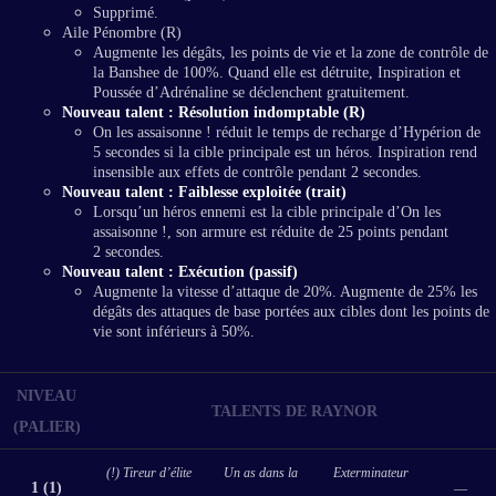
Supprimé.
Aile Pénombre (R)
Augmente les dégâts, les points de vie et la zone de contrôle de
la Banshee de 100%. Quand elle est détruite, Inspiration et
Poussée d’Adrénaline se déclenchent gratuitement.
Nouveau talent : Résolution indomptable (R)
On les assaisonne ! réduit le temps de recharge d’Hypérion de
5 secondes si la cible principale est un héros. Inspiration rend
insensible aux effets de contrôle pendant 2 secondes.
Nouveau talent : Faiblesse exploitée (trait)
Lorsqu’un héros ennemi est la cible principale d’On les
assaisonne !, son armure est réduite de 25 points pendant
2 secondes.
Nouveau talent : Exécution (passif)
Augmente la vitesse d’attaque de 20%. Augmente de 25% les
dégâts des attaques de base portées aux cibles dont les points de
vie sont inférieurs à 50%.
NIVEAU
TALENTS DE RAYNOR
(PALIER)
(!) Tireur d’élite
Un as dans la
Exterminateur
1 (1)
—