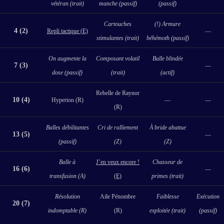
vétéran (trait)
manche (passif)
(passif)
Cartouches
(!) Armure
4 (2)
Repli tactique (E)
—
stimulantes (trait)
béhémoth (passif)
On augmente la
Composant volatil
Balle blindée
7 (3)
—
dose (passif)
(trait)
(actif)
Rebelle de Raynor
10 (4)
Hyperion (R)
—
—
(R)
Balles débilitantes
Cri de ralliement
À bride abattue
13 (5)
—
(passif)
(Z)
(Z)
Balle à
J’en veux encore !
Chasseur de
16 (6)
—
transfusion (A)
(E)
primes (trait)
Résolution
Aile Pénombre
Faiblesse
Exécution
20 (7)
indomptable (R)
(R)
exploitée (trait)
(passif)