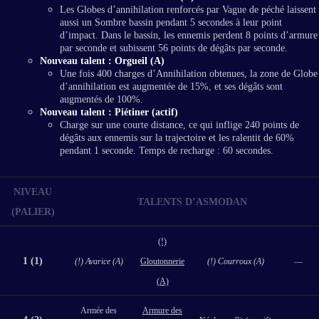
Les Globes d’annihilation renforcés par Vague de péché laissent
aussi un Sombre bassin pendant 5 secondes à leur point
d’impact. Dans le bassin, les ennemis perdent 8 points d’armure
par seconde et subissent 56 points de dégâts par seconde.
Nouveau talent : Orgueil (A)
Une fois 400 charges d’Annihilation obtenues, la zone de Globe
d’annihilation est augmentée de 15%, et ses dégâts sont
augmentés de 100%.
Nouveau talent : Piétiner (actif)
Charge sur une courte distance, ce qui inflige 240 points de
dégâts aux ennemis sur la trajectoire et les ralentit de 60%
pendant 1 seconde. Temps de recharge : 60 secondes.
NIVEAU
TALENTS D’ASMODAN
(PALIER)
(!)
1 (1)
(!) Avarice (A)
Gloutonnerie
(!) Courroux (A)
—
(A)
Armée des
Armure des