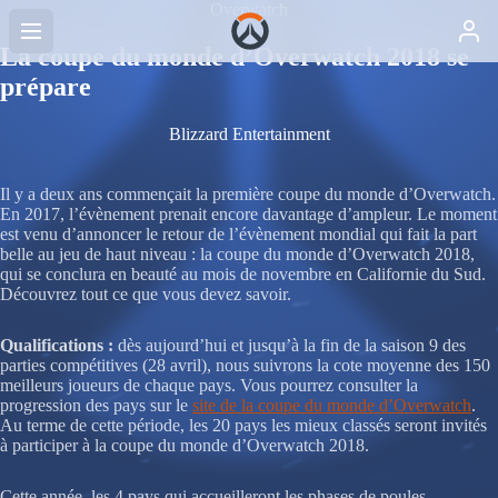
Overwatch
La coupe du monde d’Overwatch 2018 se
prépare
Blizzard Entertainment
Il y a deux ans commençait la première coupe du monde d’Overwatch.
En 2017, l’évènement prenait encore davantage d’ampleur. Le moment
est venu d’annoncer le retour de l’évènement mondial qui fait la part
belle au jeu de haut niveau : la coupe du monde d’Overwatch 2018,
qui se conclura en beauté au mois de novembre en Californie du Sud.
Découvrez tout ce que vous devez savoir.
Qualifications :
dès aujourd’hui et jusqu’à la fin de la saison 9 des
parties compétitives (28 avril), nous suivrons la cote moyenne des 150
meilleurs joueurs de chaque pays. Vous pourrez consulter la
progression des pays sur le
site de la coupe du monde d’Overwatch
.
Au terme de cette période, les 20 pays les mieux classés seront invités
à participer à la coupe du monde d’Overwatch 2018.
Cette année, les 4 pays qui accueilleront les phases de poules