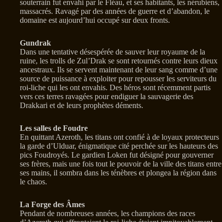
souterrain fut envahi par le Fléau, et ses habitants, les nérubiens,
massacrés. Ravagé par des années de guerre et d’abandon, le
domaine est aujourd’hui occupé sur deux fronts.
Gundrak
Dans une tentative désespérée de sauver leur royaume de la
ruine, les trolls de Zul’Drak se sont retournés contre leurs dieux
ancestraux. Ils se servent maintenant de leur sang comme d’une
source de puissance à exploiter pour repousser les serviteurs du
roi-liche qui les ont envahis. Des héros sont récemment partis
vers ces terres ravagées pour endiguer la sauvagerie des
Drakkari et de leurs prophètes déments.
Les salles de Foudre
En quittant Azeroth, les titans ont confié à de loyaux protecteurs
la garde d’Ulduar, énigmatique cité perchée sur les hauteurs des
pics Foudroyés. Le gardien Loken fut désigné pour gouverner
ses frères, mais une fois tout le pouvoir de la ville des titans entre
ses mains, il sombra dans les ténèbres et plongea la région dans
le chaos.
La Forge des Âmes
Pendant de nombreuses années, les champions des races