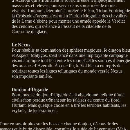
d’Azeroth qui affrontaient le roi-liche étaient impitoyablement
massacrés et relevés pour servir dans son armée de morts-
vivants. Toujours déterminé à arrêter le Fléau, Tirion Fordring de
la Croisade d’argent s’est uni à Darion Mograine des chevaliers
de la Lame d’ébène pour monter une armée appelée le Verdict
des cendres, qui s’élance à l’assaut de la citadelle de la
Couronne de glace.
Le Nexus
Pour rétablir sa domination des sphères magiques, le dragon bleu
et Aspect, Malygos, s’est lancé dans une impitoyable campagne
visant à rompre tout lien entre les mortels et les sources d’énergie
des arcanes d’Azeroth. À cette fin, le Vol bleu a entrepris de
rediriger toutes les lignes telluriques du monde vers le Nexus,
son imposante tanière.
Donjon d’Utgarde
Pour tous, le donjon d’Utgarde était abandonné, relique d’une
civilisation perdue trônant sur les falaises au centre du fjord
Hurlant. Mais quelque chose en a tiré les terribles habitants, les
vrykuls, de leur sommeil.
Pour en savoir plus sur les boss de chaque donjon, découvrir des
astuces et le butin disponible, consultez le guide de l’aventurier (Maj-