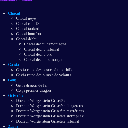
Nouveaux modèles
Chacal
Chacal noyé
Chacal rouillé
Chacal taulard
Chacal bouffon
Chacal déchu
Chacal déchu démoniaque
Chacal déchu infernal
Chacal déchu orc
Chacal déchu corrompu
Cassia
Cassia reine des pirates du tourbillon
Cassia reine des pirates de velours
Genji
Genji dragon de fer
Genji premier dragon
Grisetête
Docteur Worgenstein Grisetête
Docteur Worgenstein Grisetête dangereux
Docteur Worgenstein Grisetête mystérieux
Docteur Worgenstein Grisetête stormpunk
Docteur Worgenstein Grisetête infernal
Zarya