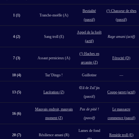
Bestialité
(!) Chasseur de têtes
1 (1)
Tranche-moëlle (A)
(passif)
(passif)
Appel de la forêt
4 (2)
Sang troll (E)
Rage amani (actif)
(actif)
(!) Haches en
7 (3)
Assaut pernicieux (A)
Férocité (D)
arcanite (Z)
10 (4)
Taz’Dingo !
Guillotine
—
Œil de Zul’jin
13 (5)
Lacération (Z)
Coupe-jarret (actif)
(passif)
Mauvais endroit, mauvais
Pas de pitié !
Le massacre
16 (6)
moment (Z)
(passif)
commence (passif)
Lames de fond
20 (7)
Résilience amani (R)
Remède troll (E)