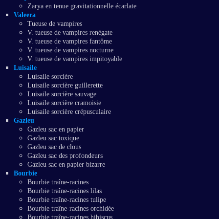
Zarya en tenue gravitationnelle écarlate
Valeera
Tueuse de vampires
V. tueuse de vampires renégate
V. tueuse de vampires fantôme
V. tueuse de vampires nocturne
V. tueuse de vampires impitoyable
Luisaile
Luisaile sorcière
Luisaile sorcière guillerette
Luisaile sorcière sauvage
Luisaile sorcière cramoisie
Luisaile sorcière crépusculaire
Gazleu
Gazleu sac en papier
Gazleu sac toxique
Gazleu sac de clous
Gazleu sac des profondeurs
Gazleu sac en papier bizarre
Bourbie
Bourbie traîne-racines
Bourbie traîne-racines lilas
Bourbie traîne-racines tulipe
Bourbie traîne-racines orchidée
Bourbie traîne-racines hibiscus