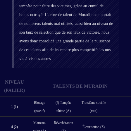
tempête pour faire des victimes, grâce au cumul de
bonus octroyé. L’arbre de talent de Muradin comportait
de nombreux talents mal utilisés, aussi bien au niveau de
son taux de sélection que de son taux de victoire, nous
avons donc consolidé une grande partie de la puissance
de ces talents afin de les rendre plus compétitifs les uns
vis-à-vis des autres.
NIVEAU
TALENTS DE MURADIN
(PALIER)
Blocage
(!) Tempête
Troisième souffle
1 (1)
(passif)
ultime (A)
(trait)
Marteau-
Réverbération
4 (2)
Électrisation (Z)
pilon (A)
(Z)