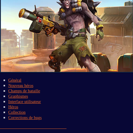
Général
Nouveau héros
Champs de bataille
Graphismes
Interface utilisateur
Héros
Collection
Corrections de bugs