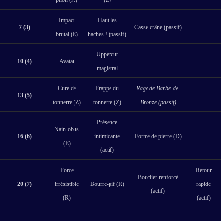
Impact
Haut les
7 (3)
Casse-crâne (passif)
brutal (E)
haches ! (passif)
Uppercut
10 (4)
Avatar
—
—
magistral
Cure de
Frappe du
Rage de Barbe-de-
13 (5)
tonnerre (Z)
tonnerre (Z)
Bronze (passif)
Présence
Nain-obus
16 (6)
intimidante
Forme de pierre (D)
(E)
(actif)
Force
Retour
Bouclier renforcé
20 (7)
irrésistible
Bourre-pif (R)
rapide
(actif)
(R)
(actif)