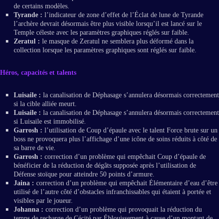
de certains modèles.
Tyrande :
l’indicateur de zone d’effet de l’Éclat de lune de Tyrande
l’archère devrait désormais être plus visible lorsqu’il est lancé sur le
Temple céleste avec les paramètres graphiques réglés sur faible.
Zeratul :
le masque de Zeratul ne semblera plus déformé dans la
collection lorsque les paramètres graphiques sont réglés sur faible.
Héros, capacités et talents
Luisaile :
la canalisation de Déphasage s’annulera désormais correctement
si la cible alliée meurt.
Luisaile :
la canalisation de Déphasage s’annulera désormais correctement
si Luisaile est immobilisé.
Garrosh :
l’utilisation de Coup d’épaule avec le talent Force brute sur un
boss ne provoquera plus l’affichage d’une icône de soins réduits à côté de
sa barre de vie.
Garrosh :
correction d’un problème qui empêchait Coup d’épaule de
bénéficier de la réduction de dégâts supposée après l’utilisation de
Défense stoïque pour atteindre 50 points d’armure.
Jaina :
correction d’un problème qui empêchait Élémentaire d’eau d’être
utilisé de l’autre côté d’obstacles infranchissables qui étaient à portée et
visibles par le joueur.
Johanna :
correction d’un problème qui provoquait la réduction du
temps de recharge de Cécité par Éblouissement à cause d’un montant de