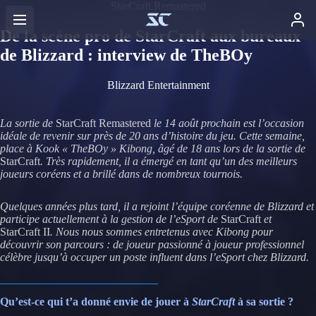
StarCraft Remastered
De la scène pro de StarCraft aux bureaux
de Blizzard : interview de TheBOy
Blizzard Entertainment
La sortie de
StarCraft Remastered
le 14 août prochain est l’occasion
idéale de revenir sur près de 20 ans d’histoire du jeu. Cette semaine,
place à
Kook « TheBOy » Kibong, âgé de 18 ans lors de la sortie de
StarCraft
. Très rapidement, il a émergé en tant qu’un des meilleurs
joueurs coréens et a brillé dans de nombreux tournois.
Quelques années plus tard, il a rejoint l’équipe coréenne de Blizzard et
participe actuellement à la gestion de l’eSport de
StarCraft
et
StarCraft II
. Nous nous sommes entretenus avec Kibong pour
découvrir son parcours : de joueur passionné à joueur professionnel
célèbre jusqu’à occuper un poste influent dans l’eSport chez Blizzard.
Qu’est-ce qui t’a donné envie de jouer à
StarCraft
à sa sortie ?