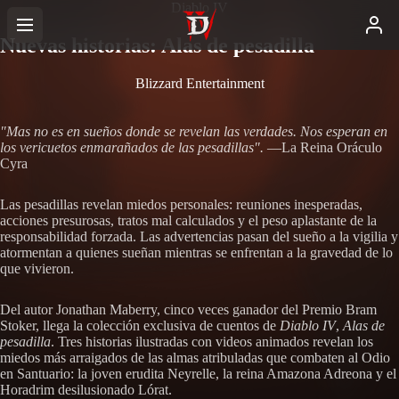
Diablo IV
Nuevas historias: Alas de pesadilla
Blizzard Entertainment
"Mas no es en sueños donde se revelan las verdades. Nos esperan en
los vericuetos enmarañados de las pesadillas".
—La Reina Oráculo
Cyra
Las pesadillas revelan miedos personales: reuniones inesperadas,
acciones presurosas, tratos mal calculados y el peso aplastante de la
responsabilidad forzada. Las advertencias pasan del sueño a la vigilia y
atormentan a quienes sueñan mientras se enfrentan a la gravedad de lo
que vivieron.
Del autor Jonathan Maberry, cinco veces ganador del Premio Bram
Stoker, llega la colección exclusiva de cuentos de
Diablo IV
,
Alas de
pesadilla
. Tres historias ilustradas con videos animados revelan los
miedos más arraigados de las almas atribuladas que combaten al Odio
en Santuario: la joven erudita Neyrelle, la reina Amazona Adreona y el
Horadrim desilusionado Lórat.