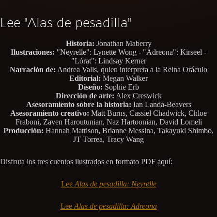
Lee "Alas de pesadilla"
Historia:
Jonathan Maberry
Ilustraciones:
"Neyrelle": Lynette Wong - "Adreona": Kirseel -
"Lórat": Lindsay Kerner
Narración de:
Andrea Valls, quien interpreta a la Reina Oráculo
Editorial:
Megan Walker
Diseño:
Sophie Erb
Dirección de arte:
Alex Creswick
Asesoramiento sobre la historia:
Ian Landa-Beavers
Asesoramiento creativo:
Matt Burns, Cassiel Chadwick, Chloe
Fraboni, Zaven Haroutunian, Naz Hartoonian, David Lomeli
Producción:
Hannah Mattison, Brianne Messina, Takayuki Shimbo,
JT Torrea, Tracy Wang
Disfruta los tres cuentos ilustrados en formato PDF aquí:
Lee
Alas de pesadilla: Neyrelle
Lee
Alas de pesadilla: Adreona