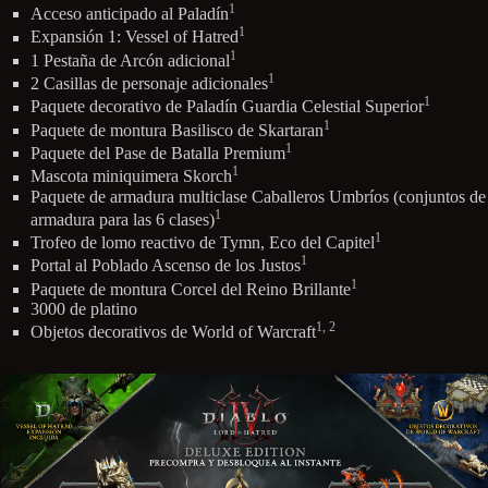
1
Acceso anticipado al Paladín
1
Expansión 1: Vessel of Hatred
1
1 Pestaña de Arcón adicional
1
2 Casillas de personaje adicionales
1
Paquete decorativo de Paladín Guardia Celestial Superior
1
Paquete de montura Basilisco de Skartaran
1
Paquete del Pase de Batalla Premium
1
Mascota miniquimera Skorch
Paquete de armadura multiclase Caballeros Umbríos (conjuntos de
1
armadura para las 6 clases)
1
Trofeo de lomo reactivo de Tymn, Eco del Capitel
1
Portal al Poblado Ascenso de los Justos
1
Paquete de montura Corcel del Reino Brillante
3000 de platino
1, 2
Objetos decorativos de World of Warcraft