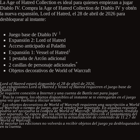
La Age of Hatred Collection es ideal para quienes empiezan a jugar
Diablo IV. Compra la Age of Hatred Collection de Diablo IV y obtén
la nueva expansión, Lord of Hatred, el 28 de abril de 2026 para
desbloquear al instante:
1
Juego base de Diablo IV
Expansión 2: Lord of Hatred
Acceso anticipado al Paladín
1
Expansión 1: Vessel of Hatred
1 pestaña de Arcón adicional
*
2 casillas de personaje adicionales
Objetos decorativos de World of Warcraft
Lord of Hatred estará disponible el 28 de abril de 2026.
Las expansiones Lord of Hatred y Vessel of Hatred requieren el juego base de
Diablo IV.
Se requiere conexión a Internet y una cuenta de Battle.net para jugar.
1
Tras la compra, los objetos disponibles al instante se te entregarán en el juego
una vez que vuelvas a iniciar sesión.
2
Los objetos decorativos de World of Warcraft requieren una suscripción a World
of Warcraft o tiempo de juego, que se venden por separado. En algunas regiones
podría ser necesaria la compra de World of Warcraft: Midnight, también vendido
por separado. Se espera que los objetos estén disponibles con el lanzamiento del
acceso anticipado a las Viviendas en la actualización de contenido de 11.2.7 de
World of Warcraft.
Al mejorar las ediciones no volverás a recibir objetos del juego ya desbloqueados
en tu cuenta.