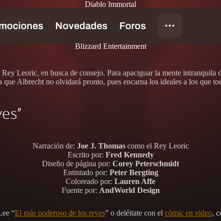
Diablo Immortal
s reyes”
Blizzard Entertainment
 Rey Leoric, en busca de consejo. Para apaciguar la mente intranquila de
a que Albrecht no olvidará pronto, pues encarna los ideales a los que to
es”
Narración de:
Joe J. Thomas
como el Rey Leoric
Escrito por:
Fred Kennedy
Diseño de página por:
Corey Peterschmidt
Entintado por:
Peter Bergting
Coloreado por:
Lauren Affe
Fuente por:
AndWorld Design
Lee “
El más poderoso de los reyes
” o deléitate con el
cómic en video
, 