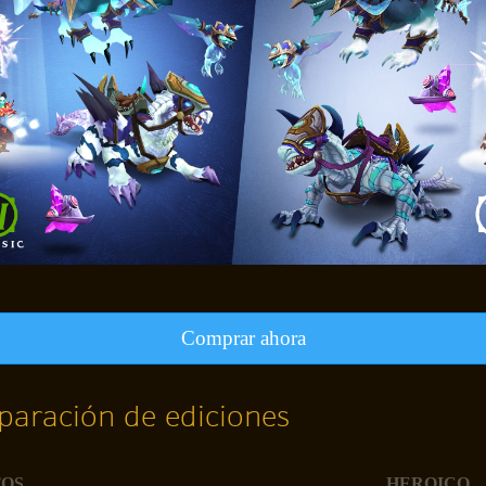
Comprar ahora
aración de ediciones
TOS
HEROICO