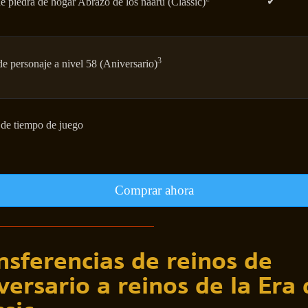
✔
e piedra de hogar Abrazo de los naaru (Classic)
3
e personaje a nivel 58 (Aniversario)
 de tiempo de juego
Comprar ahora
nsferencias de reinos de
versario a reinos de la Era