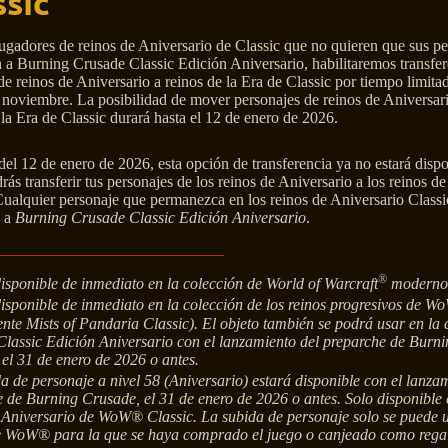
ssic
jugadores de reinos de Aniversario de Classic que no quieren que sus p
 a Burning Crusade Classic Edición Aniversario, habilitaremos transfer
 de reinos de Aniversario a reinos de la Era de Classic por tiempo limitad
 noviembre. La posibilidad de mover personajes de reinos de Aniversar
 la Era de Classic durará hasta el 12 de enero de 2026.
el 12 de enero de 2026, esta opción de transferencia ya no estará dispo
rás transferir tus personajes de los reinos de Aniversario a los reinos de
Cualquier personaje que permanezca en los reinos de Aniversario Classi
á a
Burning Crusade Classic Edición Aniversario
.
®
isponible de inmediato en la colección de World of Warcraft
moderno
isponible de inmediato en la colección de los reinos progresivos de W
nte Mists of Pandaria Classic). El objeto también se podrá usar en la 
lassic Edición Aniversario con el lanzamiento del preparche de Burni
el 31 de enero de 2026 o antes.
a de personaje a nivel 58 (Aniversario) estará disponible con el lanza
 de Burning Crusade, el 31 de enero de 2026 o antes. Solo disponible 
 Aniversario de WoW® Classic. La subida de personaje solo se puede u
e WoW® para la que se haya comprado el juego o canjeado como rega