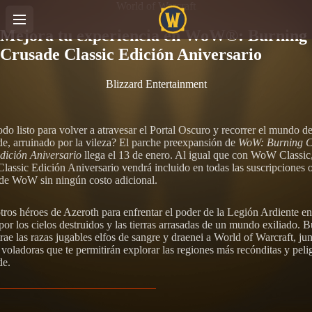
World of Warcraft
Mejora tu experiencia en WoW®: Burning
Crusade Classic Edición Aniversario
Blizzard Entertainment
odo listo para volver a atravesar el Portal Oscuro y recorrer el mundo d
de, arruinado por la vileza? El parche preexpansión de
WoW: Burning C
dición Aniversario
llega el 13 de enero. Al igual que con WoW Classic
lassic Edición Aniversario vendrá incluido en todas las suscripciones 
de WoW sin ningún costo adicional.
tros héroes de Azeroth para enfrentar el poder de la Legión Ardiente e
por los cielos destruidos y las tierras arrasadas de un mundo exiliado. 
rae las razas jugables elfos de sangre y draenei a World of Warcraft, ju
voladoras que te permitirán explorar las regiones más recónditas y peli
de.