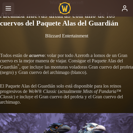
World of Warcraft
Alcanza nuevas alturas con uno de los
cuervos del Paquete Alas del Guardián
Blizzard Entertainment
Todos están de
acuervo
: volar por todo Azeroth a lomos de un Gran
cuervo es la mejor manera de viajar. Consigue el Paquete Alas del
*
Guardián
, que incluye las monturas voladoras Gran cuervo del profeta
(negro) y Gran cuervo del archimago (blanco).
El Paquete Alas del Guardián solo está disponible para los reinos
progresivos de
WoW® Classic
(actualmente
Mists of Pandaria™
Classic
) e incluye el Gran cuervo del profeta y el Gran cuervo del
archimago.