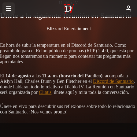
Diablo IV
Únete a la siguiente Reunión en Santuario
Blizzard Entertainment
Es hora de subir la temperatura en el Discord de Santuario. Como
preámbulo para el Reino púbico de pruebas (RPP) 2.4.0, que está por
llegar, nos tomaremos un momento para contestar tus preguntas más
apremiantes.
El
14 de agosto
a las
11 a. m. (horario del Pacífico)
, acompaña a
Aislyn Hall, Charles Dunn y Ben Fletcher en el
Discord de Santuario
,
donde hablarán todo lo relativo a Diablo IV. La Reunión en Santuario
será organizada por
Cliptis
, únete aquí y mira toda la conversación.
Únete en vivo para descubrir sus reflexiones sobre todo lo relacionado
con Santuario. ¡Nos vemos pronto!