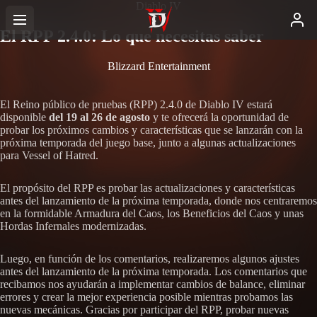
Diablo IV
El RPP 2.4.0: Lo que necesitas saber
Blizzard Entertainment
El Reino público de pruebas (RPP) 2.4.0 de Diablo IV estará
disponible
del 19 al 26 de agosto
y te ofrecerá la oportunidad de
probar los próximos cambios y características que se lanzarán con la
próxima temporada del juego base, junto a algunas actualizaciones
para Vessel of Hatred.
El propósito del RPP es probar las actualizaciones y características
antes del lanzamiento de la próxima temporada, donde nos centraremos
en la formidable Armadura del Caos, los Beneficios del Caos y unas
Hordas Infernales modernizadas.
Luego, en función de los comentarios, realizaremos algunos ajustes
antes del lanzamiento de la próxima temporada. Los comentarios que
recibamos nos ayudarán a implementar cambios de balance, eliminar
errores y crear la mejor experiencia posible mientras probamos las
nuevas mecánicas. Gracias por participar del RPP, probar nuevas