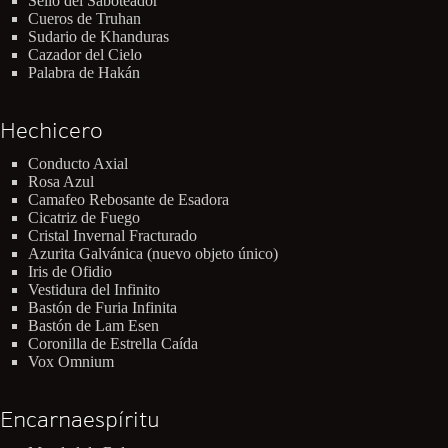
Sello del Saboteador
Cueros de Truhan
Sudario de Khanduras
Cazador del Cielo
Palabra de Hakán
Hechicero
Conducto Axial
Rosa Azul
Camafeo Rebosante de Esadora
Cicatriz de Fuego
Cristal Invernal Fracturado
Azurita Galvánica (nuevo objeto único)
Iris de Ofidio
Vestidura del Infinito
Bastón de Furia Infinita
Bastón de Lam Esen
Coronilla de Estrella Caída
Vox Omnium
Encarnaespíritu