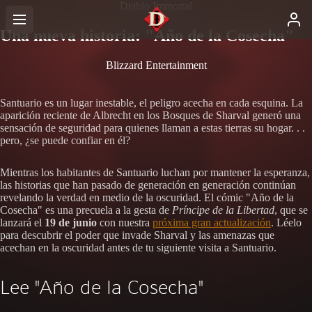
Diablo Immortal
Una nueva historia: "Año de la Cosecha"
Blizzard Entertainment
Santuario es un lugar inestable, el peligro acecha en cada esquina. La
aparición reciente de Albrecht en los Bosques de Sharval generó una
sensación de seguridad para quienes llaman a estas tierras su hogar. . .
pero, ¿se puede confiar en él?
Mientras los habitantes de Santuario luchan por mantener la esperanza,
las historias que han pasado de generación en generación continúan
revelando la verdad en medio de la oscuridad. El cómic "Año de la
Cosecha" es una precuela a la gesta de
Príncipe de la Libertad
, que se
lanzará el
19 de junio
con nuestra
próxima gran actualización
. Léelo
para descubrir el poder que invade Sharval y las amenazas que
acechan en la oscuridad antes de tu siguiente visita a Santuario.
Lee "Año de la Cosecha"