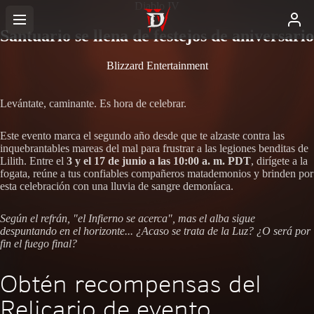
Diablo IV
Santuario se llena de festejos de aniversario
Blizzard Entertainment
Levántate, caminante. Es hora de celebrar.
Este evento marca el segundo año desde que te alzaste contra las
inquebrantables mareas del mal para frustrar a las legiones benditas de
Lilith. Entre el
3 y el 17 de junio a las 10:00 a. m. PDT
, dirígete a la
fogata, reúne a tus confiables compañeros matademonios y brinden por
esta celebración con una lluvia de sangre demoníaca.
Según el refrán, "el Infierno se acerca", mas el alba sigue
despuntando en el horizonte... ¿Acaso se trata de la Luz? ¿O será por
fin el fuego final?
Obtén recompensas del
Relicario de evento