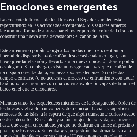
Emociones emergentes
La creciente influencia de los Huesos del Segador también está
repercutiendo en las actividades emergentes. Sus sagaces armeros
idearon una forma de aprovechar el poder puro del cofre de la ira para
construir una nueva arma devastadora: el cañón de la ira.
Este armamento portátil otorga a los piratas que lo encuentran la
libertad de disparar balas de cañón desde casi cualquier lugar, para
luego guardar el cañón y llevarlo a una nueva ubicación donde podrán
desplegarlo. Sin embargo, existe un riesgo: cada vez que el cañón de la
ira dispara o recibe daño, empieza a sobrecalentarse. Si no le das
tiempo a enfriarse (o no aceleras el proceso de enfriamiento con agua),
hará honor a su nombre con una violenta explosión capaz de hundir el
barco en el que te encuentres.
Mientras tanto, los esqueléticos miembros de la desaparecida Orden de
los huesos y el sable han comenzado a emerger hacia las superficies
arenosas de las islas, a la espera de que algún transeúnte curioso acabe
de desenterrarlos. Rescátalos y serán amigos de por vida, o al menos
hasta que caigan en combate, ya que no dudarán en unirse al próximo
pirata que los reviva. Sin embargo, ¡no podrán abandonar la isla a la
que estén vinculados por sus huesos! Hasta entonces, no obstante,