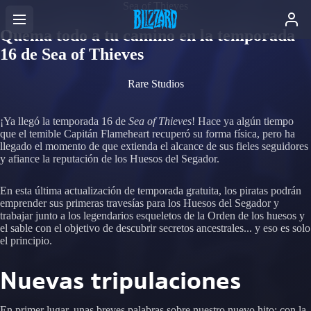
Sea of Thieves
Quema todo a tu camino en la temporada
16 de Sea of Thieves
Rare Studios
¡Ya llegó la temporada 16 de
Sea of Thieves
! Hace ya algún tiempo
que el temible Capitán Flameheart recuperó su forma física, pero ha
llegado el momento de que extienda el alcance de sus fieles seguidores
y afiance la reputación de los Huesos del Segador.
En esta última actualización de temporada gratuita, los piratas podrán
emprender sus primeras travesías para los Huesos del Segador y
trabajar junto a los legendarios esqueletos de la Orden de los huesos y
el sable con el objetivo de descubrir secretos ancestrales... y eso es solo
el principio.
Nuevas tripulaciones
En primer lugar, unas breves palabras sobre nuestro nuevo hito: con la