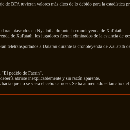
e de BFA tuvieran valores más altos de lo debido para la estadística pr
edaran atascados en Ny'alotha durante la cronoleyenda de Xal'atath.
enda de Xal'atath, los jugadores fueran eliminados de la estancia de ge
eran teletransportados a Dalaran durante la cronoleyenda de Xal'atath d
n "El pedido de Faerin".
debería abrirse inexplicablemente y sin razón aparente.
s hacía que no se viera el cebo carnoso. Se ha aumentado el tamaño del