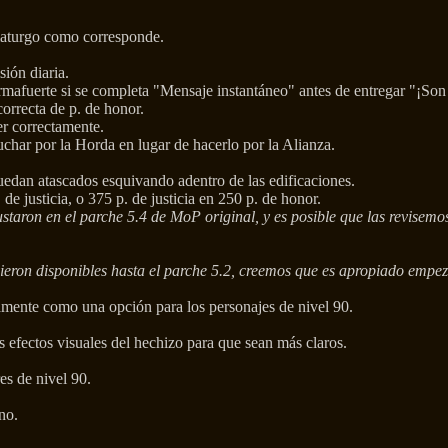
umaturgo como corresponde.
sión diaria.
afuerte si se completa "Mensaje instantáneo" antes de entregar "¡Son 
orrecta de p. de honor.
er correctamente.
uchar por la Horda en lugar de hacerlo por la Alianza.
uedan atascados esquivando adentro de las edificaciones.
e justicia, o 375 p. de justicia en 250 p. de honor.
justaron en el parche 5.4 de MoP original, y es posible que las revisem
uvieron disponibles hasta el parche 5.2, creemos que es apropiado empez
amente como una opción para los personajes de nivel 90.
 efectos visuales del hechizo para que sean más claros.
s de nivel 90.
no.