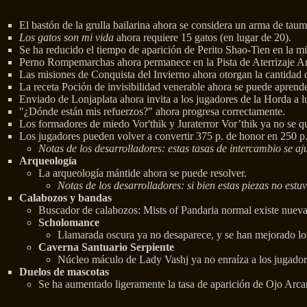
El bastón de la grulla bailarina ahora se considera un arma de ta
Los gatos son mi vida
ahora requiere 15 gatos (en lugar de 20).
Se ha reducido el tiempo de aparición de Perito Shao-Tien en la mi
Perno Rompemarchas ahora permanece en la Pista de Aterrizaje Arm
Las misiones de Conquista del Invierno ahora otorgan la cantidad c
La receta Poción de invisibilidad venerable ahora se puede aprend
Enviado de Lonjaplata ahora invita a los jugadores de la Horda a l
"¿Dónde están mis refuerzos?" ahora progresa correctamente.
Los formadores de miedo Vor'thik y Juraterror Vor’thik ya no se q
Los jugadores pueden volver a convertir 375 p. de honor en 250 p. d
Notas de los desarrolladores: estas tasas de intercambio se a
Arqueología
La arqueología mántide ahora se puede resolver.
Notas de los desarrolladores: si bien estas piezas no est
Calabozos y bandas
Buscador de calabozos: Mists of Pandaria normal existe nuev
Scholomance
Llamarada oscura ya no desaparece, y se han mejorado los
Caverna Santuario Serpiente
Núcleo máculo de Lady Vashj ya no enraíza a los jugadore
Duelos de mascotas
Se ha aumentado ligeramente la tasa de aparición de Ojo Arca