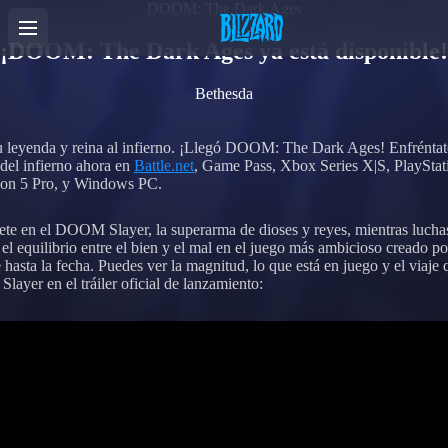
DOOM: The Dark Ages
¡DOOM: The Dark Ages ya está disponible!
Bethesda
u leyenda y reina al infierno. ¡Llegó DOOM: The Dark Ages! Enfréntate
 del infierno ahora en
Battle.net
, Game Pass, Xbox Series X|S, PlayStat
ion 5 Pro, y Windows PC.
ete en el DOOM Slayer, la superarma de dioses y reyes, mientras lucha
 el equilibrio entre el bien y el mal en el juego más ambicioso creado po
hasta la fecha. Puedes ver la magnitud, lo que está en juego y el viaje 
 Slayer en el tráiler oficial de lanzamiento: