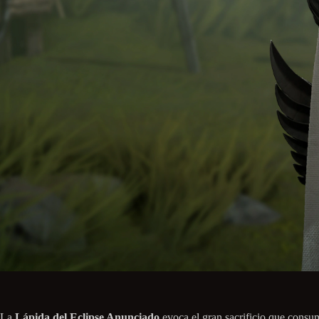
La
Lápida del Eclipse Anunciado
evoca el gran sacrificio que consum