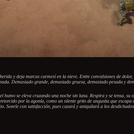
lherida y deja marcas carmesí en la nieve. Entre convulsiones de dolo
pada. Demasiado grande, demasiado gruesa, demasiado pesada y demas
 el humo se eleva cruzando una noche sin luna. Respira y se tensa, su o
etorcido por la agonía, como un silente grito de angustia que escapa d
io. Sonríe con satisfacción, pues cazará y aniquilará a los desdichado