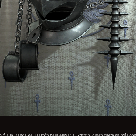
ió a la Banda del Halcón para elevar a Griffith, quien fuera su más co