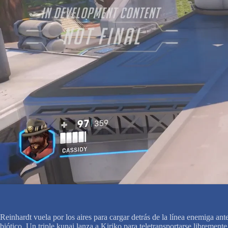
Reinhardt vuela por los aires para cargar detrás de la línea enemiga a
biótico. Un triple kunai lanza a Kiriko para teletransportarse libreme