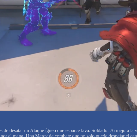
ntes de desatar un Ataque ígneo que esparce lava. Soldado: 76 mejora la
nte por el mapa. Una Mercy de combate que no solo puede despejar el ca