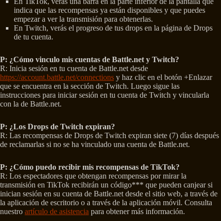
En TikTok, verás una barra en la parte inferior de la pantalla que
indica que las recompensas ya están disponibles y que puedes
empezar a ver la transmisión para obtenerlas.
En Twitch, verás el progreso de tus drops en la página de Drops
de tu cuenta.
P: ¿Cómo vinculo mis cuentas de Battle.net y Twitch?
R: Inicia sesión en tu cuenta de Battle.net desde
https://account.battle.net/connections
y haz clic en el botón +Enlazar
que se encuentra en la sección de Twitch. Luego sigue las
instrucciones para iniciar sesión en tu cuenta de Twitch y vincularla
con la de Battle.net.
P: ¿Los Drops de Twitch expiran?
R: Las recompensas de Drops de Twitch expiran siete (7) días después
de reclamarlas si no se ha vinculado una cuenta de Battle.net.
P: ¿Cómo puedo recibir mis recompensas de TikTok?
R: Los espectadores que obtengan recompensas por mirar la
transmisión en TikTok recibirán un código*** que pueden canjear si
inician sesión en su cuenta de Battle.net desde el sitio web, a través de
la aplicación de escritorio o a través de la aplicación móvil. Consulta
nuestro
artículo de asistencia
para obtener más información.