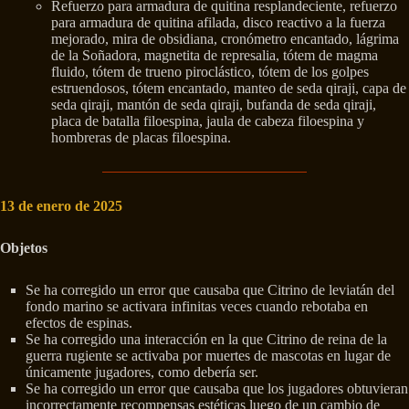
Refuerzo para armadura de quitina resplandeciente, refuerzo
para armadura de quitina afilada, disco reactivo a la fuerza
mejorado, mira de obsidiana, cronómetro encantado, lágrima
de la Soñadora, magnetita de represalia, tótem de magma
fluido, tótem de trueno piroclástico, tótem de los golpes
estruendosos, tótem encantado, manteo de seda qiraji, capa de
seda qiraji, mantón de seda qiraji, bufanda de seda qiraji,
placa de batalla filoespina, jaula de cabeza filoespina y
hombreras de placas filoespina.
13 de enero de 2025
Objetos
Se ha corregido un error que causaba que Citrino de leviatán del
fondo marino se activara infinitas veces cuando rebotaba en
efectos de espinas.
Se ha corregido una interacción en la que Citrino de reina de la
guerra rugiente se activaba por muertes de mascotas en lugar de
únicamente jugadores, como debería ser.
Se ha corregido un error que causaba que los jugadores obtuvieran
incorrectamente recompensas estéticas luego de un cambio de