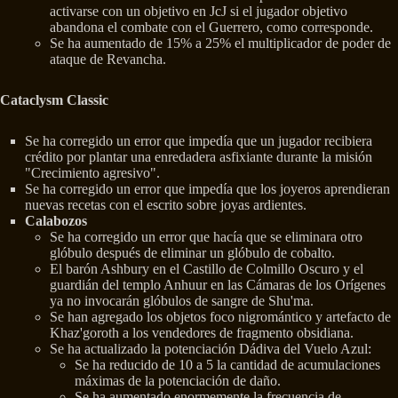
activarse con un objetivo en JcJ si el jugador objetivo
abandona el combate con el Guerrero, como corresponde.
Se ha aumentado de 15% a 25% el multiplicador de poder de
ataque de Revancha.
Cataclysm Classic
Se ha corregido un error que impedía que un jugador recibiera
crédito por plantar una enredadera asfixiante durante la misión
"Crecimiento agresivo".
Se ha corregido un error que impedía que los joyeros aprendieran
nuevas recetas con el escrito sobre joyas ardientes.
Calabozos
Se ha corregido un error que hacía que se eliminara otro
glóbulo después de eliminar un glóbulo de cobalto.
El barón Ashbury en el Castillo de Colmillo Oscuro y el
guardián del templo Anhuur en las Cámaras de los Orígenes
ya no invocarán glóbulos de sangre de Shu'ma.
Se han agregado los objetos foco nigromántico y artefacto de
Khaz'goroth a los vendedores de fragmento obsidiana.
Se ha actualizado la potenciación Dádiva del Vuelo Azul:
Se ha reducido de 10 a 5 la cantidad de acumulaciones
máximas de la potenciación de daño.
Se ha aumentado enormemente la frecuencia de