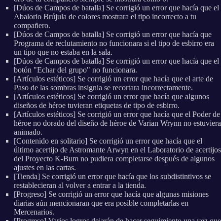
[Dúos de Campos de batalla] Se corrigió un error que hacía que el
Abalorio Brújula de colores mostrara el tipo incorrecto a tu
compañero.
[Dúos de Campos de batalla] Se corrigió un error que hacía que
Programa de reclutamiento no funcionara si el tipo de esbirro era
un tipo que no estaba en la sala.
[Dúos de Campos de batalla] Se corrigió un error que hacía que el
botón "Echar del grupo" no funcionara.
[Artículos estéticos] Se corrigió un error que hacía que el arte de
Paso de las sombras insignia se recortara incorrectamente.
[Artículos estéticos] Se corrigió un error que hacía que algunos
diseños de héroe tuvieran etiquetas de tipo de esbirro.
[Artículos estéticos] Se corrigió un error que hacía que el Poder de
héroe no dorado del diseño de héroe de Varian Wrynn no estuviera
animado.
[Contenido en solitario] Se corrigió un error que hacía que el
último acertijo de Astromante Arwyn en el Laboratorio de acertijos
del Proyecto K-Bum no pudiera completarse después de algunos
ajustes en las cartas.
[Tienda] Se corrigió un error que hacía que los subdistintivos se
restablecieran al volver a entrar a la tienda.
[Progreso] Se corrigió un error que hacía que algunas misiones
diarias aún mencionaran que era posible completarlas en
Mercenarios.
[Progreso] Varios logros dejarán de hacer seguimiento una vez que