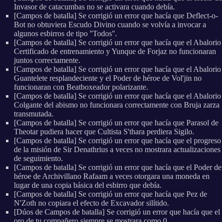
Invasor de catacumbas no se activara cuando debía.
[Campos de batalla] Se corrigió un error que hacía que Deflect-o-
Bot no obtuviera Escudo Divino cuando se volvía a invocar a
algunos esbirros de tipo ''Todos''.
[Campos de batalla] Se corrigió un error que hacía que el Abalorio
Certificado de entrenamiento y Yunque de Forjaz no funcionaran
juntos correctamente.
[Campos de batalla] Se corrigió un error que hacía que el Abalorio
Guantelete resplandeciente y el Poder de héroe de Vol'jin no
funcionaran con Beatboxeador polarizante.
[Campos de batalla] Se corrigió un error que hacía que el Abalorio
Colgante del abismo no funcionara correctamente con Bruja zarza
transmutada.
[Campos de batalla] Se corrigió un error que hacía que Parasol de
Theotar pudiera hacer que Cultista S'thara perdiera Sigilo.
[Campos de batalla] Se corrigió un error que hacía que el progreso
de la misión de Sir Denathrius a veces no mostrara actualizaciones
de seguimiento.
[Campos de batalla] Se corrigió un error que hacía que el Poder de
héroe de Archivillano Rafaam a veces otorgara una moneda en
lugar de una copia básica del esbirro que debía.
[Campos de batalla] Se corrigió un error que hacía que Pez de
N'Zoth no copiara el efecto de Excavador silítido.
[Dúos de Campos de batalla] Se corrigió un error que hacía que el
oro de tu compañero siempre se mostrara como 0.