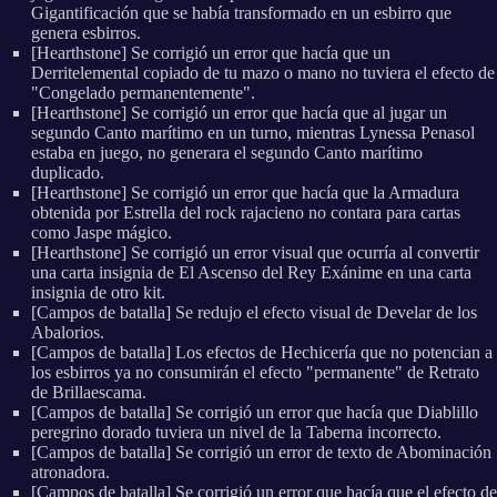
Gigantificación que se había transformado en un esbirro que
genera esbirros.
[Hearthstone] Se corrigió un error que hacía que un
Derritelemental copiado de tu mazo o mano no tuviera el efecto de
"Congelado permanentemente".
[Hearthstone] Se corrigió un error que hacía que al jugar un
segundo Canto marítimo en un turno, mientras Lynessa Penasol
estaba en juego, no generara el segundo Canto marítimo
duplicado.
[Hearthstone] Se corrigió un error que hacía que la Armadura
obtenida por Estrella del rock rajacieno no contara para cartas
como Jaspe mágico.
[Hearthstone] Se corrigió un error visual que ocurría al convertir
una carta insignia de El Ascenso del Rey Exánime en una carta
insignia de otro kit.
[Campos de batalla] Se redujo el efecto visual de Develar de los
Abalorios.
[Campos de batalla] Los efectos de Hechicería que no potencian a
los esbirros ya no consumirán el efecto "permanente" de Retrato
de Brillaescama.
[Campos de batalla] Se corrigió un error que hacía que Diablillo
peregrino dorado tuviera un nivel de la Taberna incorrecto.
[Campos de batalla] Se corrigió un error de texto de Abominación
atronadora.
[Campos de batalla] Se corrigió un error que hacía que el efecto de