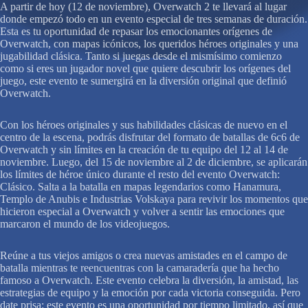
A partir de hoy (12 de noviembre), Overwatch 2 te llevará al lugar
donde empezó todo en un evento especial de tres semanas de duración.
Esta es tu oportunidad de repasar los emocionantes orígenes de
Overwatch, con mapas icónicos, los queridos héroes originales y una
jugabilidad clásica. Tanto si juegas desde el mismísimo comienzo
como si eres un jugador novel que quiere descubrir los orígenes del
juego, este evento te sumergirá en la diversión original que definió
Overwatch.
Con los héroes originales y sus habilidades clásicas de nuevo en el
centro de la escena, podrás disfrutar del formato de batallas de 6c6 de
Overwatch y sin límites en la creación de tu equipo del 12 al 14 de
noviembre. Luego, del 15 de noviembre al 2 de diciembre, se aplicarán
los límites de héroe único durante el resto del evento Overwatch:
Clásico. Salta a la batalla en mapas legendarios como Hanamura,
Templo de Anubis e Industrias Volskaya para revivir los momentos que
hicieron especial a Overwatch y volver a sentir las emociones que
marcaron el mundo de los videojuegos.
Reúne a tus viejos amigos o crea nuevas amistades en el campo de
batalla mientras te reencuentras con la camaradería que ha hecho
famoso a Overwatch. Este evento celebra la diversión, la amistad, las
estrategias de equipo y la emoción por cada victoria conseguida. Pero
date prisa: este evento es una oportunidad por tiempo limitado, así que