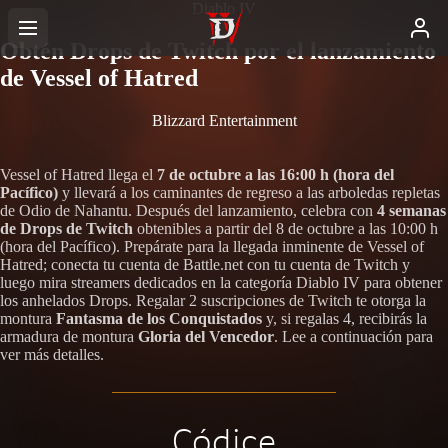
Diablo IV
Obtén Drops de Twitch por el lanzamiento
de Vessel of Hatred
Blizzard Entertainment
Vessel of Hatred llega el
7 de octubre a las 16:00 h (hora del
Pacífico)
y llevará a los caminantes de regreso a las arboledas repletas
de Odio de Nahantu. Después del lanzamiento, celebra con
4 semanas
de Drops de Twitch
obtenibles a partir del 8 de octubre a las 10:00 h
(hora del Pacífico). Prepárate para la llegada inminente de Vessel of
Hatred; conecta tu cuenta de Battle.net con tu cuenta de Twitch y
luego mira streamers dedicados en la categoría Diablo IV para obtener
los anhelados Drops. Regalar 2 suscripciones de Twitch te otorga la
montura
Fantasma de los Conquistados
y, si regalas 4, recibirás la
armadura de montura
Gloria del Vencedor
. Lee a continuación para
ver más detalles.
Códice