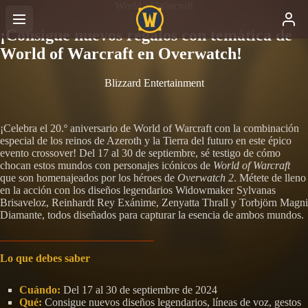
World of Warcraft
¡Consigue nuevos regalos con temática de
World of Warcraft en Overwatch!
Blizzard Entertainment
¡Celebra el 20.º aniversario de World of Warcraft con la combinación
especial de los reinos de Azeroth y la Tierra del futuro en este épico
evento crossover! Del 17 al 30 de septiembre, sé testigo de cómo
chocan estos mundos con personajes icónicos de
World of Warcraft
que son homenajeados por los héroes de
Overwatch 2
. Métete de lleno
en la acción con los diseños legendarios Widowmaker Sylvanas
Brisaveloz, Reinhardt Rey Exánime, Zenyatta Thrall y Torbjörn Magni
Diamante, todos diseñados para capturar la esencia de ambos mundos.
Lo que debes saber
Cuándo:
Del 17 al 30 de septiembre de 2024
Qué:
Consigue nuevos diseños legendarios, líneas de voz, gestos