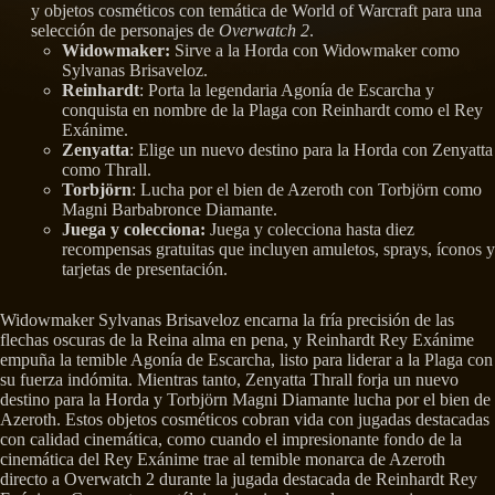
y objetos cosméticos con temática de World of Warcraft para una
selección de personajes de
Overwatch 2
.
Widowmaker:
Sirve a la Horda con Widowmaker como
Sylvanas Brisaveloz.
Reinhardt
: Porta la legendaria Agonía de Escarcha y
conquista en nombre de la Plaga con Reinhardt como el Rey
Exánime.
Zenyatta
: Elige un nuevo destino para la Horda con Zenyatta
como Thrall.
Torbjörn
: Lucha por el bien de Azeroth con Torbjörn como
Magni Barbabronce Diamante.
Juega y colecciona:
Juega y colecciona hasta diez
recompensas gratuitas que incluyen amuletos, sprays, íconos y
tarjetas de presentación.
Widowmaker Sylvanas Brisaveloz encarna la fría precisión de las
flechas oscuras de la Reina alma en pena, y Reinhardt Rey Exánime
empuña la temible Agonía de Escarcha, listo para liderar a la Plaga con
su fuerza indómita. Mientras tanto, Zenyatta Thrall forja un nuevo
destino para la Horda y Torbjörn Magni Diamante lucha por el bien de
Azeroth. Estos objetos cosméticos cobran vida con jugadas destacadas
con calidad cinemática, como cuando el impresionante fondo de la
cinemática del Rey Exánime trae al temible monarca de Azeroth
directo a Overwatch 2 durante la jugada destacada de Reinhardt Rey