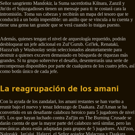
Señor sangriento Mandokir, la Suma sacerdotisa Kilnara, Zanzil y
Jin'do el Sojuzgadioses tienen un mensaje para ti: te costará cara la
intromisión. Toma sus cabezas y recibirás un mapa del tesoro que te
conducirá a un botín imperdible: un anillo que se vincula a tu cuenta y
tiene una gema tan grande que se verá cuando lo traigas puesto.
Además, quienes tengan el nivel de arqueología requerido, podrán
desbloquear un jefe adicional en Zul’Gurub. Gri'lek, Renataki,
Hazza'rah y Wushoolay serán seleccionados aleatoriamente para
destruir a quienes excaven demasiado en búsqueda de riquezas más
grandes. Si tu grupo sobrevive el desafío, desenterrarás una serie de
recompensas disponibles por parte de cualquiera de los cuatro jefes, así
como botín único de cada jefe.
La reagrupación de los amani
Con la ayuda de los zandalari, los amani restantes se han vuelto a
reunir bajo el nuevo y tenaz liderazgo de Daakara. Zul'Aman se ha
convertido en un desafiante calabozo heroico para 5 jugadores de nivel
85. Los que hayan luchado contra Zul'jin en The Burning Crusade se
darán cuenta de que la mayor parte del calabozo será similar, pero las
mecánicas ahora están adaptadas para grupos de 5 jugadores. Akil'zon,
Nalorakk, Jan'alai, Halazzi, el Señor aojador Malacrass y Daakara