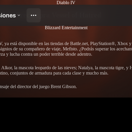
Diablo IV
íritu: Precompra Vessel of Hatred
Blizzard Entertainment
ya está disponible en las tiendas de Battle.net, PlayStation®, Xbox y S
ignios de su compañero de viaje, Mefisto. ¿Podrás superar los acechante
eza y lucha contra un poder terrible desde adentro.
Alkor, la mascota leopardo de las nieves; Natalya, la mascota tigre, y 
atino, conjuntos de armadura para cada clase y mucho más.
saje del director del juego Brent Gibson.