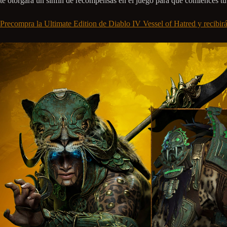
te otorgará un sinfín de recompensas en el juego para que comiences t
Precompra la Ultimate Edition de Diablo IV Vessel of Hatred y recibirás