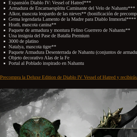
Expansión Diablo IV: Vessel of Hatred***
Armadura de Encarnaespíritu Caminante del Velo de Nahantu***
Alkor, mascota leopardo de las nieves** (bonificación de precomp
Gema legendaria Lamento de la Madre para Diablo Immortal**** 
Hratli, mascota canina**
Paquete de armadura y montura Felino Guerrero de Nahantu**
Una insignia del Pase de Batalla Premium
3000 de platino
Natalya, mascota tigre**
Paquete Armadura Desenterrada de Nahantu (conjuntos de armadura
Objeto decorativo Alas de la Fe
Portal al Poblado inspirado en Nahantu
Precompra la Deluxe Edition de Diablo IV Vessel of Hatred y recibirás 