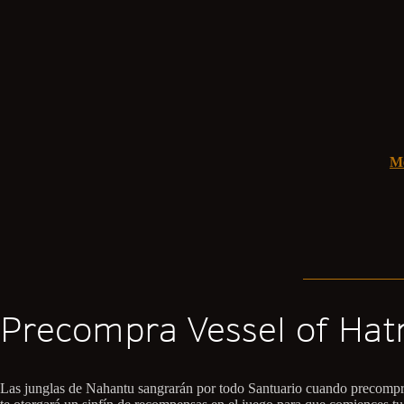
Me
Precompra Vessel of Hat
Las junglas de Nahantu sangrarán por todo Santuario cuando precompre