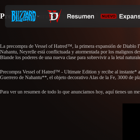
Prepárate para personificar al Encarnaesp
La precompra de Vessel of Hatred™, la primera expansión de Diablo IV, 
Nahantu, Neyrelle está conflictuada y atormentada por los malignos des
Blande los poderes de una nueva clase para sobrevivir a la letal natural
Precompra Vessel of Hatred™ - Ultimate Edition y recibe al instante* a 
Guerrero de Nahantu**, el objeto decorativo Alas de la Fe, 3000 de pl
Para ver un resumen de todo lo que anunciamos hoy, aquí tienes un men