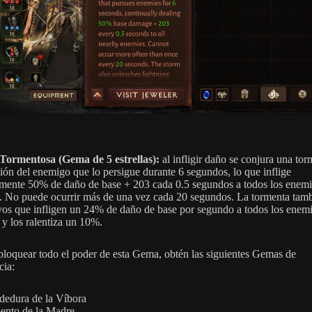
Tormentosa (Gema de 5 estrellas):
al infligir daño se conjura una tor
ción del enemigo que lo persigue durante 6 segundos, lo que inflige
mente 50% de daño de base + 203 cada 0.5 segundos a todos los enem
. No puede ocurrir más de una vez cada 20 segundos. La tormenta tam
ayos que infligen un 24% de daño de base por segundo a todos los enem
 y los ralentiza un 10%.
bloquear todo el poder de esta Gema, obtén las siguientes Gemas de
ia:
edura de la Víbora
ento de la Madre