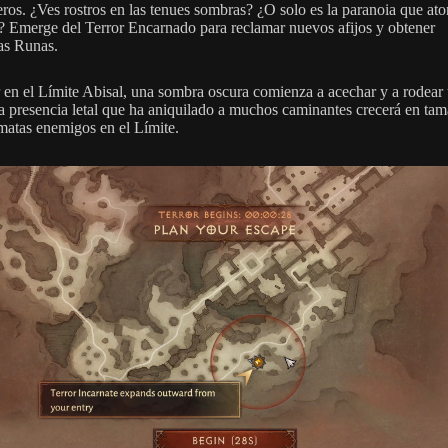
eros. ¿Ves rostros en las tenues sombras? ¿O solo es la paranoia que at
? Emerge del Terror Encarnado para reclamar nuevos afijos y obtener
as Runas.
r en el Límite Abisal, una sombra oscura comienza a acechar y a rodear 
ta presencia letal que ha aniquilado a muchos caminantes crecerá en ta
matas enemigos en el Límite.