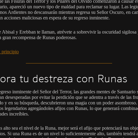
e las Fisuras del Terror y los Pilares del Olvido comenzaron a causar e
ario, apareció un nuevo tipo de maldad para reclamar su lugar. Las legi
ernos Ardientes no descansarán mientras regresa su Señor Oscuro, en ca
n acciones maliciosas en espera de su regreso inminente.
 Abisal y Erebban te llaman, atrévete a sobrevivir la oscuridad sigilosa
un gran recompensa de Runas poderosas.
 principio
ora tu destreza con Runas
egreso inminente del Señor del Terror, las grandes mentes de Santuario 
n desesperadas por evitar la perdición que se adentra a través de las fr
o y en su búsqueda, descubrieron una magia con un poder asombroso.
tos legendarios agregándoles afijos con Runas, lo que generará combina
ades increíbles.
 alto sea el nivel de la Runa, mejor será el afijo que potenciará tus obj
os. Si una Runa es de un nivel lo suficientemente alto, también tendrá a