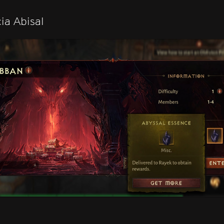
ia Abisal