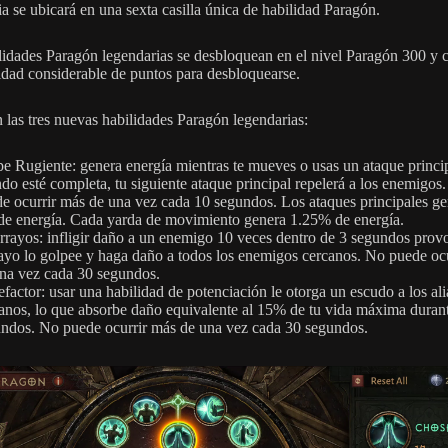
ia se ubicará en una sexta casilla única de habilidad Paragón.
lidades Paragón legendarias se desbloquean en el nivel Paragón 300 y 
idad considerable de puntos para desbloquearse.
n las tres nuevas habilidades Paragón legendarias:
e Rugiente: genera energía mientras te mueves o usas un ataque princip
do esté completa, tu siguiente ataque principal repelerá a los enemigos
e ocurrir más de una vez cada 10 segundos. Los ataques principales g
e energía. Cada yarda de movimiento genera 1.25% de energía.
rrayos: infligir daño a un enemigo 10 veces dentro de 3 segundos prov
ayo lo golpee y haga daño a todos los enemigos cercanos. No puede oc
na vez cada 30 segundos.
factor: usar una habilidad de potenciación le otorga un escudo a los al
anos, lo que absorbe daño equivalente al 15% de tu vida máxima duran
ndos. No puede ocurrir más de una vez cada 30 segundos.