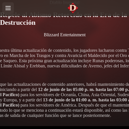
Diablo Immortal
Repele al Abismo Retorcido en la Era de la
Destrucción
Blizzard Entertainment
estra última actualización de contenido, los jugadores lucharon contra
ro en Marcha de los Trasgos y contra Avaricia el Maldecido por el Oro 
e Saqueo. Esta próxima gran actualización incluye Runas poderosas, l
 Límite Abisal y Erebban, nuevas dificultades de Averno, jefes del Infer
 que las actualizaciones de contenido anteriores, habrá mantenimiento d
iniciando a partir del
12 de junio de las 05:00 p. m. hasta las 07:00 p
l Pacífico)
para los servidores de Oceanía, China, Asia Oriental, Sudes
y Europa, y a partir del
13 de junio de la 01:00 a. m. hasta las 03:00 
l Pacífico)
para los servidores de América. Después de que el manteni
 todo lo que se menciona a continuación estará disponible, así como las
cas de salida de cualquier función que se lance posteriormente.