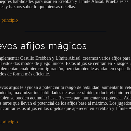
mejores habilidades para usar en Erebban y Límite Abisal. Prueba estas
es y haznos saber lo que piensas de ellas.
 principio
vos afijos mágicos
plementar Castillo Erebban y Límite Abisal, creamos varios afijos para
r estos dos modos de juego únicos. Estos afijos se centran en 7 rasgos 
lementan cualquier configuración, pero también te ayudan en específic
dos de forma más eficiente.
evos afijos te ayudan a potenciar tu rango de habilidad, aumentar tu ve
iento, maximizar tus habilidades de avance rápido, reducir el daño rec
bién se pueden acumular hasta 3 veces para aumentar su potencia. Ad
s raros que llevan el potencial de los afijos base al máximo. Los jugado
ncontrar estos afijos en los objetos que aparecen en Erebban y Límite A
 principio