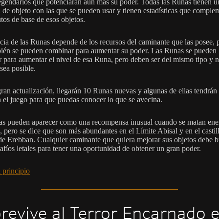
legendarios que potenciarán aún más su poder. Todas las Runas tienen u
a de objeto con las que se pueden usar y tienen estadísticas que comple
utos de base de esos objetos.
cia de las Runas depende de los recursos del caminante que las posee, 
ién se pueden combinar para aumentar su poder. Las Runas se pueden
 para aumentar el nivel de esa Runa, pero deben ser del mismo tipo y n
sea posible.
gran actualización, llegarán 10 Runas nuevas y algunas de ellas tendrán 
n el juego para que puedas conocer lo que se avecina.
s pueden aparecer como una recompensa inusual cuando se matan en
 pero se dice que son más abundantes en el Límite Abisal y en el castil
 de Erebban. Cualquier caminante que quiera mejorar sus objetos debe b
safíos letales para tener una oportunidad de obtener un gran poder.
 principio
revive al Terror Encarnado 