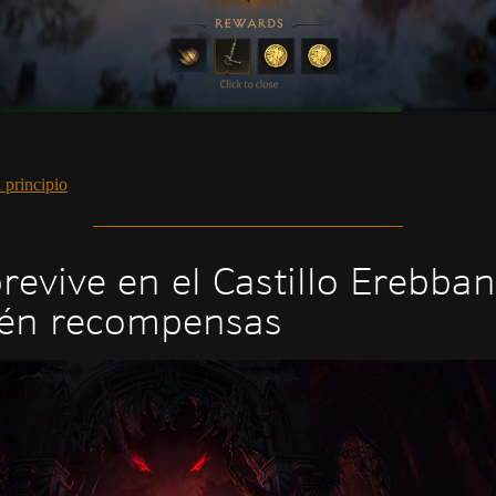
 principio
revive en el Castillo Erebban
én recompensas