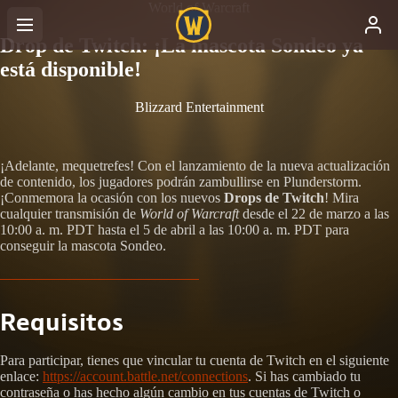
World of Warcraft
Drop de Twitch: ¡La mascota Sondeo ya
está disponible!
Blizzard Entertainment
¡Adelante, mequetrefes! Con el lanzamiento de la nueva actualización
de contenido, los jugadores podrán zambullirse en Plunderstorm.
¡Conmemora la ocasión con los nuevos
Drops de Twitch
! Mira
cualquier transmisión de
World of Warcraft
desde el 22 de marzo a las
10:00 a. m. PDT hasta el 5 de abril a las 10:00 a. m. PDT para
conseguir la mascota Sondeo.
Requisitos
Para participar, tienes que vincular tu cuenta de Twitch en el siguiente
enlace:
https://account.battle.net/connections
. Si has cambiado tu
contraseña o has hecho algún cambio en tus cuentas de Twitch o